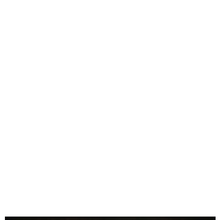
brzegi ikony zakończone czarną linią
wzór zabezpieczony przed zarysowaniami
"zaokrąglone" boki ikony
pomalowane i polakierowane boki i tył ikony
5.00
Liczba ocen: 1
Oceń i opisz