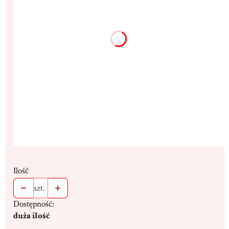
13x17cm
18x23cm
(+107,00 zł)
25x33cm
(+294,00 zł)
Dedykacja max. 300 znaków
(+16,00 zł)
Opcjonalne
Stojak
(+19,00 zł)
Opcjonalne
Ilość
szt.
Dostępność:
duża ilość