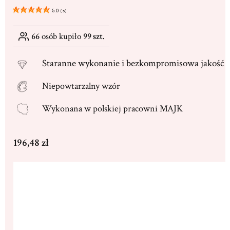
5.0
(
5
)
66
osób kupiło
99 szt.
Staranne
wykonanie i bezkompromisowa jakość
Niepowtarzalny wzór
Wykonana w
polskiej pracowni MAJK
Cena
196,48 zł
Wybierz wariant produktu:
Poszczególne warianty mogą różnić się ceną
*
Rozmiar