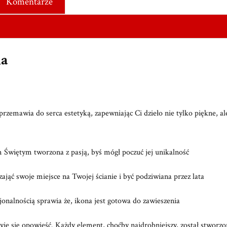
Komentarze
na
rzemawia do serca estetyką, zapewniając Ci dzieło nie tylko piękne, ale
 Świętym tworzona z pasją, byś mógł poczuć jej unikalność
zająć swoje miejsce na Twojej ścianie i być podziwiana przez lata
cjonalnością sprawia że, ikona jest gotowa do zawieszenia
je się opowieść. Każdy element, choćby najdrobniejszy, został stworzon