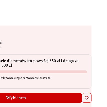
ć:
ć
cie dla zamówień powyżej 350 zł i druga za
 500 zł
eśli powiększysz zamówienie o:
350 zł
Wybieram