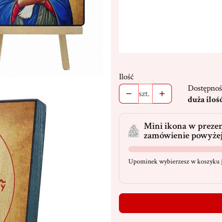
Stojak
(+19,00 zł)
Opcjonalne
Ilość
Dostępnoś
szt.
duża iloś
Mini ikona w prezen
zamówienie powyżej
Upominek wybierzesz w koszyku j