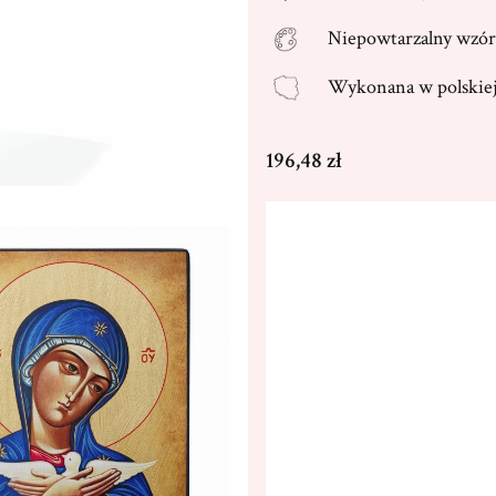
Niepowtarzalny wzór
Wykonana w
polski
Cena
196,48 zł
Wybierz wariant produktu
Poszczególne warianty mogą ró
*
Rozmiar
13x17cm
18x23cm
(+107,0
Dedykacja max. 300 znaków
(+