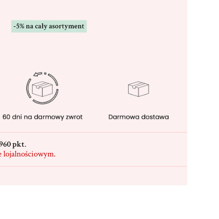
960 pkt
.
e lojalnościowym.