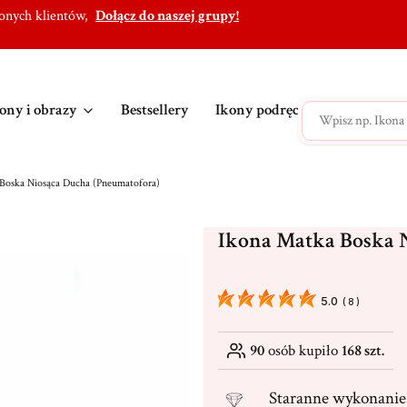
lonych klientów,
Dołącz do naszej grupy!
ony i obrazy
Bestsellery
Ikony podręczne
Ikony po
Boska Niosąca Ducha (Pneumatofora)
Ikona Matka Boska 
5.0
(
8
)
90
osób kupiło
168 szt.
Staranne
wykonanie 