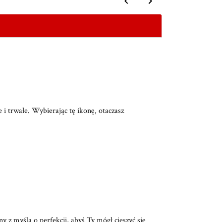
 i trwałe. Wybierając tę ikonę, otaczasz
y z myślą o perfekcji, abyś Ty mógł cieszyć się