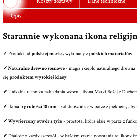
Opis
Koszty dostawy
Dane techniczne
Opis
Starannie wykonana ikona religij
✔ Produkt od
polskiej marki
, wykonany z
polskich materiałów
✔ Naturalne drewno sosnowe
- magia i ciepło naturalnego drewna p
się
produktem wysokiej klasy
✔
Unikalna technika nakładania wzoru - ikona Matki Bożej z Duchem
✔
Ikona o
grubości 18 mm
- solidność idzie w parze z pięknem, aby 
✔
Wywiercony otwór z tyłu
- prostota, która idzie w parze z funk
✔
Dbałość o każdy szczegół - w każdym etapie powstania tej ikony kry