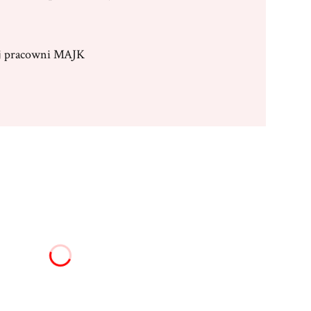
ej pracowni MAJK
:
żnić się ceną
0 zł)
25x33cm
(+294,00 zł)
16,00 zł)
Opcjonalne