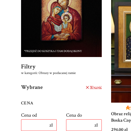
Filtry
w kategorii: Obrazy w pozłacanej ramie
Wybrane
Wyczyść
CENA
Obraz rel
Cena od
Cena do
Boska Czę
zł
zł
38,5 cm
Cena
294,00 zł