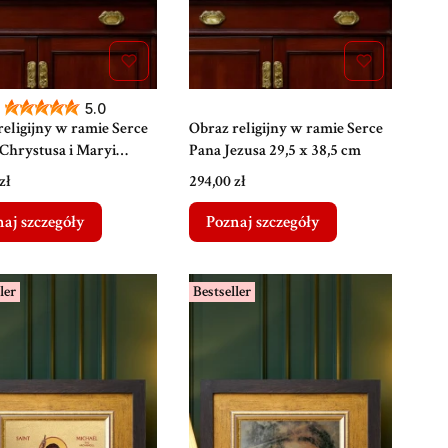
5.0
religijny w ramie Serce
Obraz religijny w ramie Serce
 Chrystusa i Maryi
Pana Jezusa 29,5 x 38,5 cm
29,5 x 38,5 cm
Cena
zł
294,00 zł
aj szczegóły
Poznaj szczegóły
ler
Bestseller