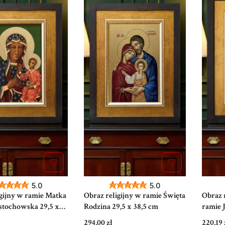
5.0
5.0
igijny w ramie Matka
Obraz religijny w ramie Święta
Obraz r
stochowska 29,5 x
Rodzina 29,5 x 38,5 cm
ramie 
Cena
Cena
294,00 zł
220,19 