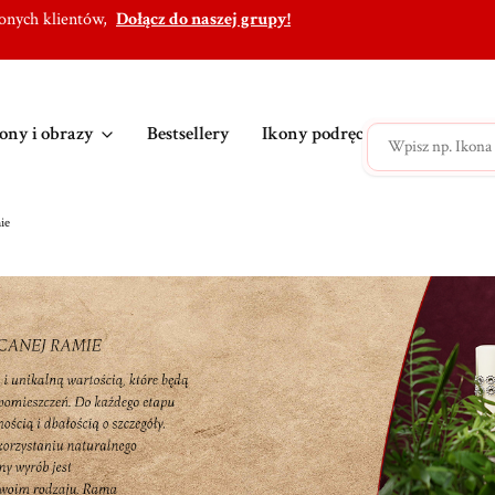
lonych klientów,
Dołącz do naszej grupy!
ony i obrazy
Bestsellery
Ikony podręczne
Ikony po
ie