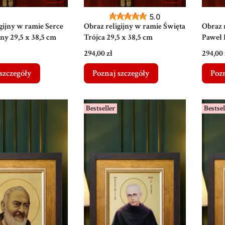
5.0
gijny w ramie Serce
Obraz religijny w ramie Święta
Obraz 
ny 29,5 x 38,5 cm
Trójca 29,5 x 38,5 cm
Paweł I
Cena
Cena
294,00 zł
294,00 
szczegóły
Poznaj szczegóły
Pozn
Bestseller
Bestsel