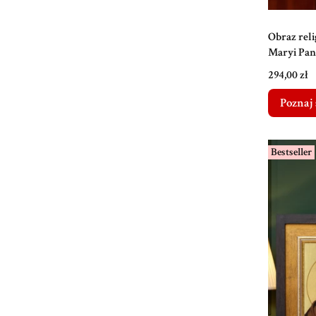
Obraz reli
Maryi Pan
Cena
294,00 zł
Poznaj 
Bestseller