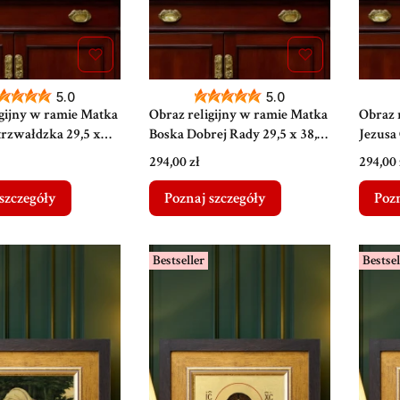
5.0
5.0
igijny w ramie Matka
Obraz religijny w ramie Matka
Obraz 
trzwałdzka 29,5 x
Boska Dobrej Rady 29,5 x 38,5
Jezusa
cm
Panny 
Cena
Cena
294,00 zł
294,00 
szczegóły
Poznaj szczegóły
Pozn
Bestseller
Bestsel