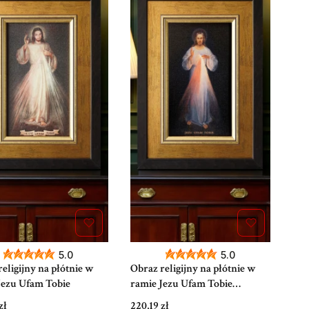
5.0
5.0
eligijny na płótnie w
Obraz religijny na płótnie w
Jezu Ufam Tobie
ramie Jezu Ufam Tobie
Wileński
Cena
zł
220,19 zł