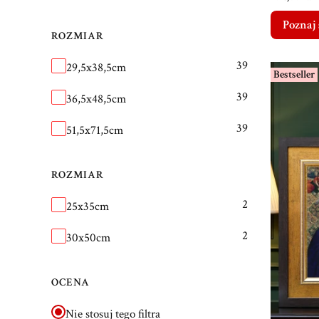
Poznaj 
ROZMIAR
Rozmiar
39
29,5x38,5cm
Bestseller
39
36,5x48,5cm
39
51,5x71,5cm
ROZMIAR
Rozmiar
2
25x35cm
2
30x50cm
OCENA
Nie stosuj tego filtra