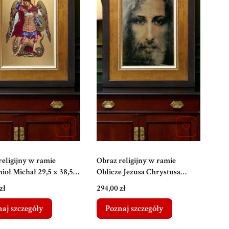
religijny w ramie
Obraz religijny w ramie
ioł Michał 29,5 x 38,5
Oblicze Jezusa Chrystusa
(Całun) 29,5 x 38,5 cm
Cena
zł
294,00 zł
aj szczegóły
Poznaj szczegóły