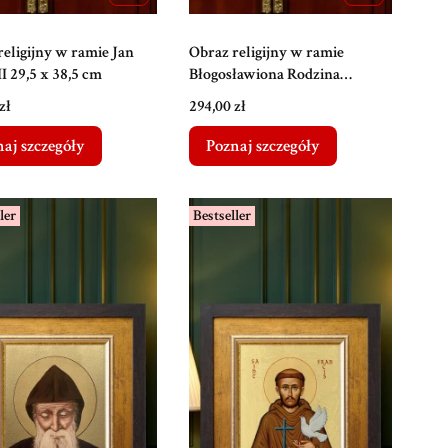
religijny w ramie Jan
Obraz religijny w ramie
I 29,5 x 38,5 cm
Błogosławiona Rodzina
Ulmów 29,5 x 38,5 cm
Cena
zł
294,00 zł
aj szczegóły
Poznaj szczegóły
ler
Bestseller