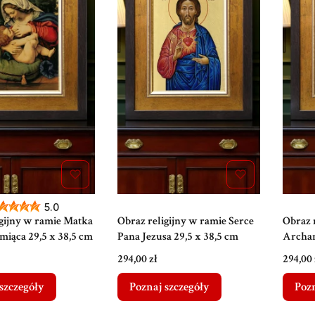
5.0
igijny w ramie Matka
Obraz religijny w ramie Serce
Obraz 
miąca 29,5 x 38,5 cm
Pana Jezusa 29,5 x 38,5 cm
Archan
cm
Cena
Cena
294,00 zł
294,00 
szczegóły
Poznaj szczegóły
Pozn