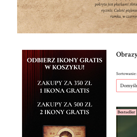
Obrazy
Lista p
Sortowanie:
Domyśl
Bestseller