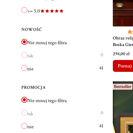
>= 5.0
NOWOŚĆ
Obraz rel
Nie stosuj tego filtra
Boska Gie
38,5 cm
Cena
294,00 zł
0
tak
Poznaj 
41
nie
Bestseller
PROMOCJA
Nie stosuj tego filtra
0
tak
41
nie