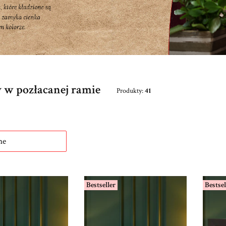
 w pozłacanej ramie
Produkty:
41
roduktów
ne
Bestseller
Bestsel