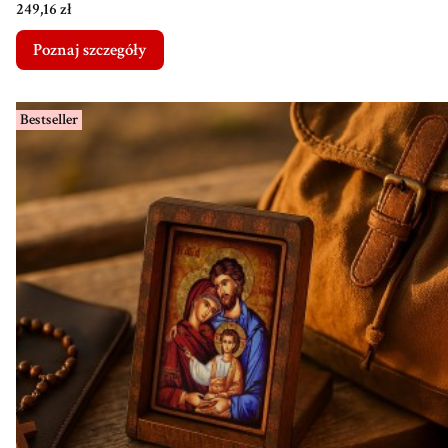
Bierzmowanie
Cena
249,16 zł
Poznaj szczegóły
Bestseller