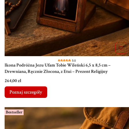
5.0
Ikona Podróżna Jezu Ufam Tobie Wileński 6,5 x 8,5 cm –
Drewniana, Ręcznie Złocona, z Etui – Prezent Religijny
Cena
264,00 zł
Poznaj szczegóły
Bestseller