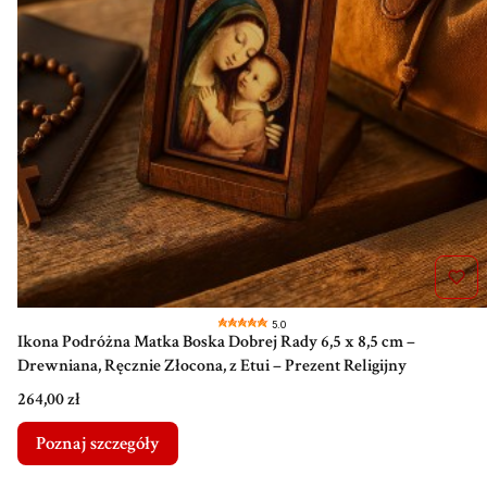
5.0
Ikona Podróżna Matka Boska Dobrej Rady 6,5 x 8,5 cm –
Drewniana, Ręcznie Złocona, z Etui – Prezent Religijny
Cena
264,00 zł
Poznaj szczegóły