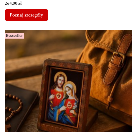
Cena
264,00 zł
Poznaj szczegóły
Bestseller