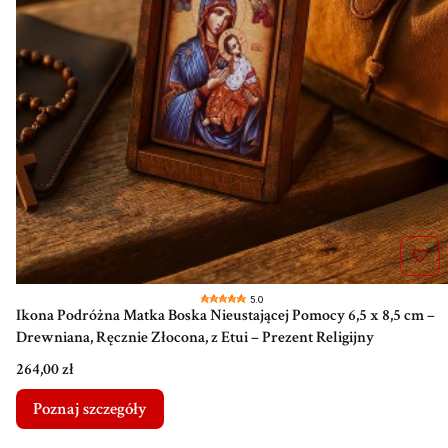
5.0
Ikona Podróżna Matka Boska Nieustającej Pomocy 6,5 x 8,5 cm –
Drewniana, Ręcznie Złocona, z Etui – Prezent Religijny
Cena
264,00 zł
Poznaj szczegóły