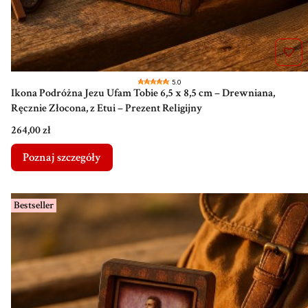
5.0
Ikona Podróżna Jezu Ufam Tobie 6,5 x 8,5 cm – Drewniana,
Ręcznie Złocona, z Etui – Prezent Religijny
Cena
264,00 zł
Poznaj szczegóły
Bestseller