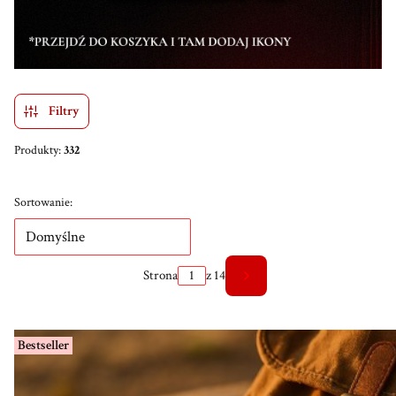
Filtry
Produkty:
332
Lista produktów
Sortowanie:
Domyślne
Strona
z 14
Następne produkty
Bestseller