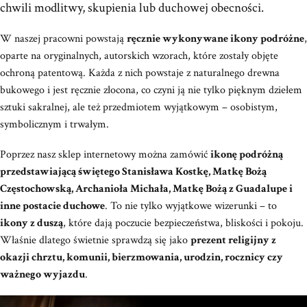
chwili modlitwy, skupienia lub duchowej obecności.
W naszej pracowni powstają
ręcznie wykonywane ikony podróżne
,
oparte na oryginalnych, autorskich wzorach, które zostały objęte
ochroną patentową. Każda z nich powstaje z naturalnego drewna
bukowego i jest ręcznie złocona, co czyni ją nie tylko pięknym dziełem
sztuki sakralnej, ale też przedmiotem wyjątkowym – osobistym,
symbolicznym i trwałym.
Poprzez nasz sklep internetowy można zamówić
ikonę podróżną
przedstawiającą świętego Stanisława Kostkę, Matkę Bożą
Częstochowską, Archanioła Michała, Matkę Bożą z Guadalupe i
inne postacie duchowe
. To nie tylko wyjątkowe wizerunki – to
ikony z duszą
, które dają poczucie bezpieczeństwa, bliskości i pokoju.
Właśnie dlatego świetnie sprawdzą się jako
prezent religijny z
okazji chrztu, komunii, bierzmowania, urodzin, rocznicy czy
ważnego wyjazdu
.