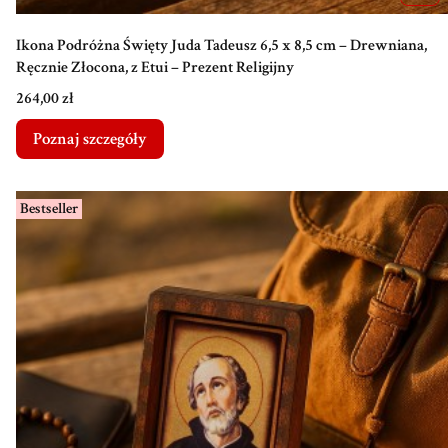
Ikona Podróżna Święty Juda Tadeusz 6,5 x 8,5 cm – Drewniana,
Ręcznie Złocona, z Etui – Prezent Religijny
Cena
264,00 zł
Poznaj szczegóły
Bestseller