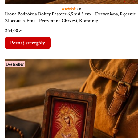
4.8
Ikona Podróżna Dobry Pasterz 6,5 x 8,5 cm – Drewniana, Ręcznie
Złocona, z Etui – Prezent na Chrzest, Komunię
Cena
264,00 zł
Poznaj szczegóły
Bestseller