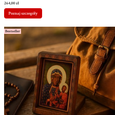
Cena
264,00 zł
Poznaj szczegóły
Bestseller