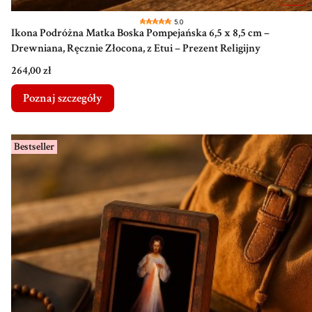
5.0
Ikona Podróżna Matka Boska Pompejańska 6,5 x 8,5 cm –
Drewniana, Ręcznie Złocona, z Etui – Prezent Religijny
Cena
264,00 zł
Poznaj szczegóły
Bestseller