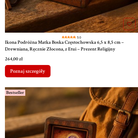
5.0
Ikona Podróżna Matka Boska Częstochowska 6,5 x 8,5 cm –
Drewniana, Ręcznie Złocona, z Etui – Prezent Religijny
Cena
264,00 zł
Poznaj szczegóły
Bestseller