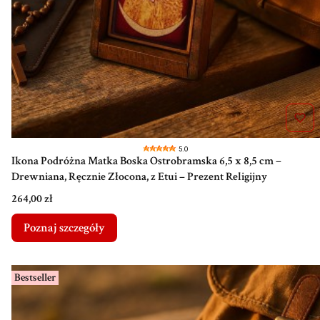
5.0
Ikona Podróżna Matka Boska Ostrobramska 6,5 x 8,5 cm –
Drewniana, Ręcznie Złocona, z Etui – Prezent Religijny
Cena
264,00 zł
Poznaj szczegóły
Bestseller