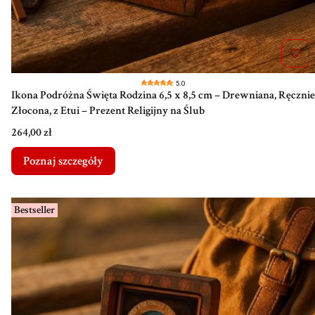
5.0
Ikona Podróżna Święta Rodzina 6,5 x 8,5 cm – Drewniana, Ręcznie
Złocona, z Etui – Prezent Religijny na Ślub
Cena
264,00 zł
Poznaj szczegóły
Bestseller