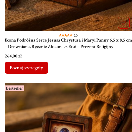
5.0
Ikona Podróżna Serce Jezusa Chrystusa i Maryi Panny 6,5 x 8,5 cm
– Drewniana, Ręcznie Złocona, z Etui – Prezent Religijny
Cena
264,00 zł
Poznaj szczegóły
Bestseller