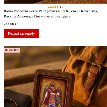
4.8
Ikona Podróżna Serce Pana Jezusa 6,5 x 8,5 cm – Drewniana,
Ręcznie Złocona, z Etui – Prezent Religijny
Cena
264,00 zł
Poznaj szczegóły
Bestseller