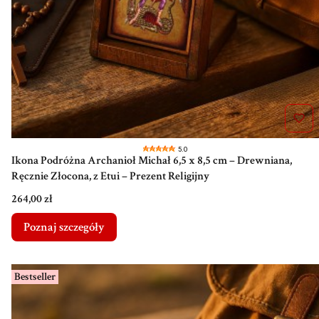
5.0
Ikona Podróżna Archanioł Michał 6,5 x 8,5 cm – Drewniana,
Ręcznie Złocona, z Etui – Prezent Religijny
Cena
264,00 zł
Poznaj szczegóły
Bestseller