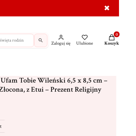
✖
dróżne
Krzyże
MAJK na prezent
Wasze świadec
Produkty w ko
Zaloguj się
Ulubione
Koszyk
 Ufam Tobie Wileński 6,5 x 8,5 cm –
łocona, z Etui – Prezent Religijny
t