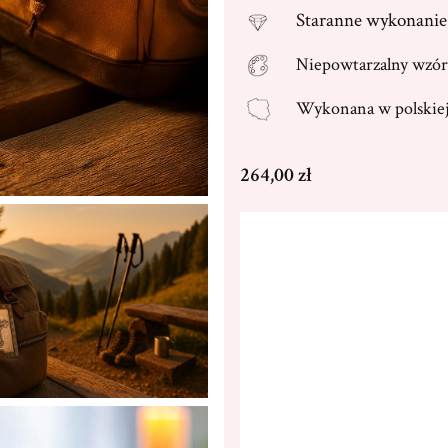
Staranne
wykonanie 
Niepowtarzalny wzór
Wykonana w
polski
Cena
264,00 zł
Wybierz wariant produktu
Poszczególne warianty mogą ró
Dedykacja max. 250 znaków
(+