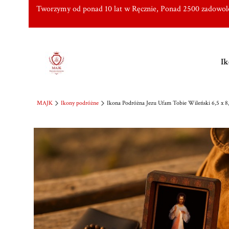
Tworzymy od ponad 10 lat w Ręcznie, Ponad 2500 zadowo
Ik
MAJK
Ikony podróżne
Ikona Podróżna Jezu Ufam Tobie Wileński 6,5 x 8,