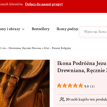
lonych klientów,
Dołącz do naszej grupy!
ony i obrazy
Bestsellery
Ikony podręczne
Ikony po
5 cm – Drewniana, Ręcznie Złocona, z Etui – Prezent Religijny
Ikona Podróżna Jezu
Drewniana, Ręcznie Z
5.0
(
2
)
20
osób kupiło ten produk