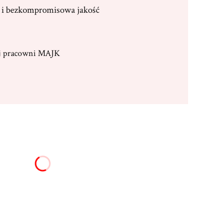
i bezkompromisowa jakość
ej pracowni MAJK
:
żnić się ceną
16,00 zł)
Opcjonalne