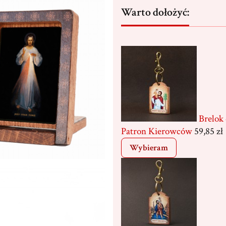
Warto dołożyć:
Brelok
Patron Kierowców
59,85 zł
Wybieram