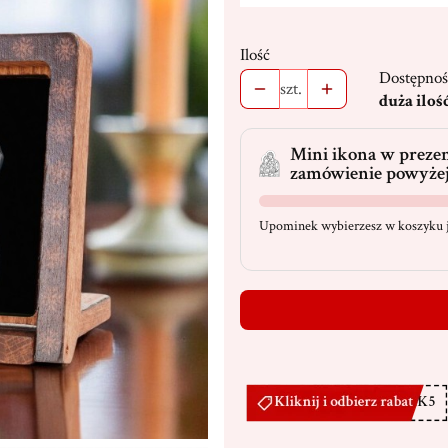
Ilość
Dostępnoś
szt.
duża iloś
Mini ikona w prezen
zamówienie powyżej
Upominek wybierzesz w koszyku j