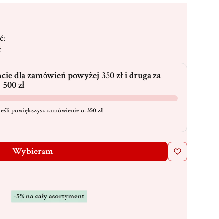
ć:
ć
cie dla zamówień powyżej 350 zł i druga za
 500 zł
eśli powiększysz zamówienie o:
350 zł
Wybieram