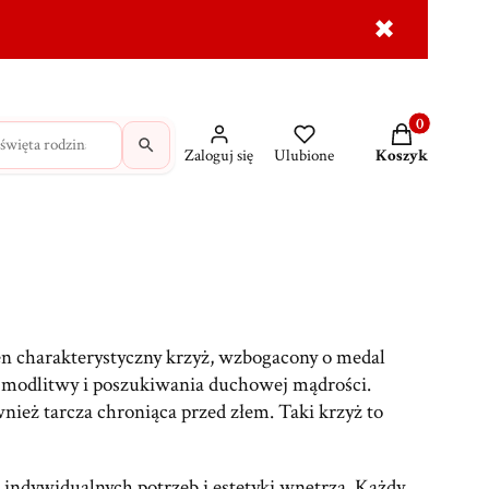
✖
dróżne
Krzyże
MAJK na prezent
Wasze świadec
Produkty w ko
Zaloguj się
Ulubione
Koszyk
en charakterystyczny krzyż, wzbogacony o medal
ej modlitwy i poszukiwania duchowej mądrości.
ież tarcza chroniąca przed złem. Taki krzyż to
 indywidualnych potrzeb i estetyki wnętrza. Każdy