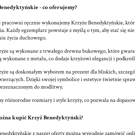
Benedyktyńskie - co oferujemy?
 pracowni ręcznie wykonujemy Krzyże Benedyktyńskie, które 
a. Każdy egzemplarz powstaje z myślą o tym, aby stać się ni
niu życia duchowego.
zyże są wykonane z trwałego drewna bukowego, które gwarant
ą wykonane z metalu, co dodaje krzyżowi elegancji i podkreś
zyże są doskonałym wyborem na prezent dla bliskich, szczeg
ierzących. Dzięki swojej symbolice i estetyce świetnie spra
przeznaczonym do modlitwy.
y różnorodne rozmiary i style krzyży, co pozwala na dopaso
ożna kupić Krzyż Benedyktyński?
enedyktyńskie z naszej oferty można wygodnie zamówić onli