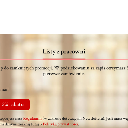
Listy z pracowni
ęp do zamkniętych promocji. W podziękowaniu za zapis otrzymasz 
pierwsze zamówienie.
-mail
 5% rabatu
kceptujesz nasz
Regulamin
(w zakresie dotyczącym Newslettera). Jeśli masz wą
imi danymi zerknij tutaj >
Polityką prywatności
.