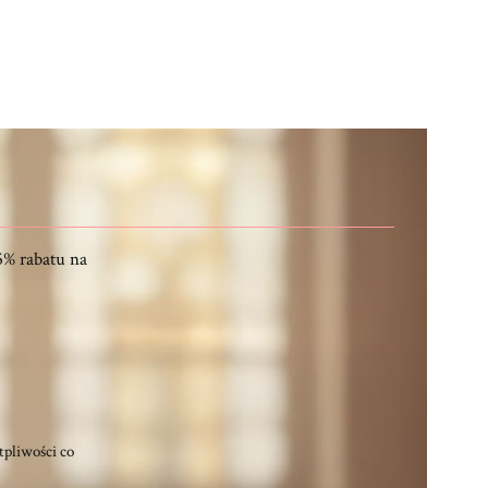
5% rabatu na
tpliwości co