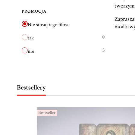
tworzymy
PROMOCJA
Zapraszam
Nie stosuj tego filtra
modlitwy 
0
tak
3
nie
Bestsellery
Bestseller