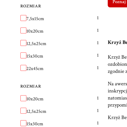
Poznaj 
ROZMIAR
Rozmiar
1
7,5x15cm
1
10x20cm
Krzyż Be
1
12,5x25cm
1
15x30cm
Krzyż Be
ozdobion
1
22x45cm
zgodnie 
Na awers
ROZMIAR
inskrypcj
natomiast
Rozmiar
1
10x20cm
przypomi
1
12,5x25cm
Krzyż Be
1
15x30cm