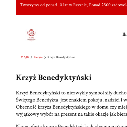
Tworzymy od ponad 10 lat w Ręcznie, Ponad 2500 zadowo
Ik
MAJK
Krzyże
Krzyż Benedyktyński
Krzyż Benedyktyński
Krzyż Benedyktyński to niezwykły symbol siły ducho
Świętego Benedykta, jest znakiem pokoju, nadziei i 
Obecność krzyża Benedyktyńskiego w domu czy miejscu
wyjątkowy wybór na prezent na takie okazje jak bier
Nasza oferta krzyży Benedyktyńskich obejmuje różne 