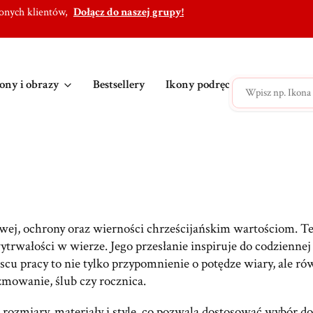
lonych klientów,
Dołącz do naszej grupy!
ony i obrazy
Bestsellery
Ikony podręczne
Ikony po
wej, ochrony oraz wierności chrześcijańskim wartościom. T
wytrwałości w wierze. Jego przesłanie inspiruje do codzienn
 pracy to nie tylko przypomnienie o potędze wiary, ale równ
zmowanie, ślub czy rocznica.
rozmiary, materiały i style, co pozwala dostosować wybór do