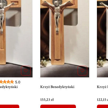
5.0
edyktyński
Krzyż Benedyktyński
Krzyż 
Cena
Cena
155,23 zł
122,15 