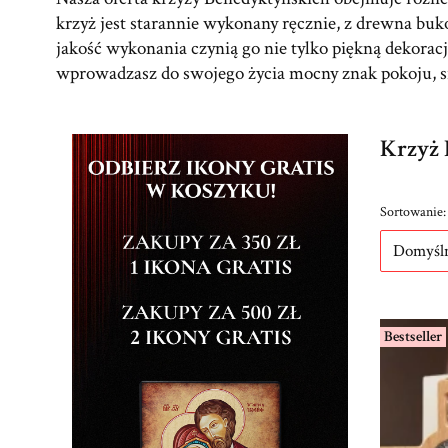
krzyż jest starannie wykonany ręcznie, z drewna buk
jakość wykonania czynią go nie tylko piękną dekorac
wprowadzasz do swojego życia mocny znak pokoju, sił
Krzyż 
Lista p
Sortowanie:
Domyśl
Bestseller