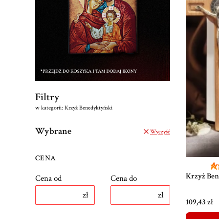
Filtry
w kategorii: Krzyż Benedyktyński
Wybrane
Wyczyść
CENA
Krzyż Ben
Cena od
Cena do
zł
zł
Cena
109,43 zł