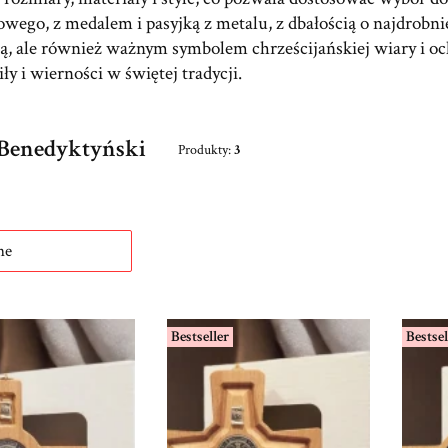
owego, z medalem i pasyjką z metalu, z dbałością o najdrobn
ją, ale również ważnym symbolem chrześcijańskiej wiary i o
y i wierności w świętej tradycji.
Benedyktyński
Produkty:
3
roduktów
ne
Bestseller
Bestsel