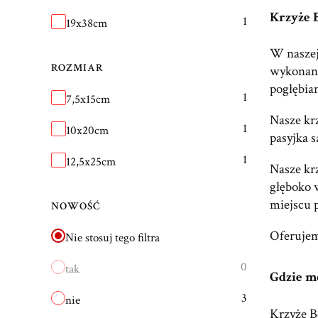
Krzyże 
1
19x38cm
W naszej
ROZMIAR
wykonani
pogłębia
Rozmiar
1
7,5x15cm
Nasze kr
1
10x20cm
pasyjka s
1
12,5x25cm
Nasze kr
głęboko w
miejscu 
NOWOŚĆ
Oferujem
Nie stosuj tego filtra
0
tak
Gdzie m
3
nie
Krzyże B