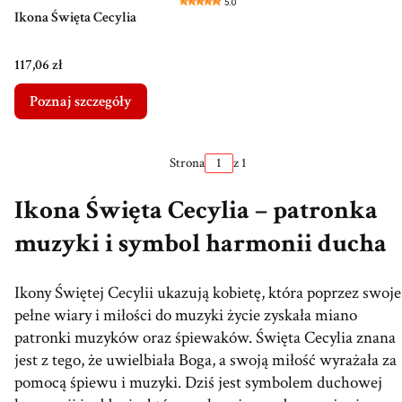
5.0
Ikona Święta Cecylia
Cena
117,06 zł
Poznaj szczegóły
Strona
z 1
Ikona Święta Cecylia – patronka
muzyki i symbol harmonii ducha
Ikony Świętej Cecylii ukazują kobietę, która poprzez swoje
pełne wiary i miłości do muzyki życie zyskała miano
patronki muzyków oraz śpiewaków. Święta Cecylia znana
jest z tego, że uwielbiała Boga, a swoją miłość wyrażała za
pomocą śpiewu i muzyki. Dziś jest symbolem duchowej