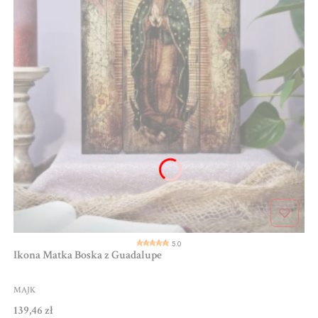
5.0
Ikona Matka Boska z Guadalupe
PRODUCENT
MAJK
Cena
139,46 zł