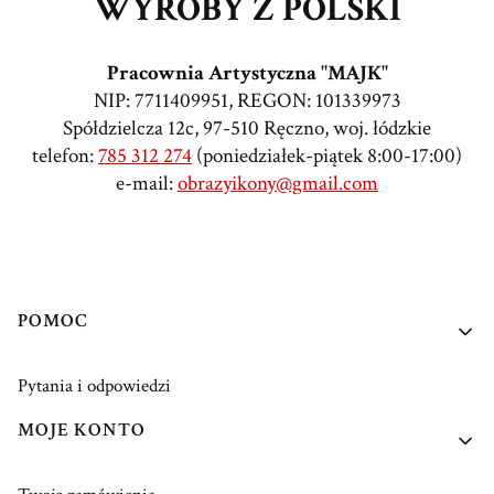
WYROBY Z POLSKI
Pracownia Artystyczna "MAJK"
NIP: 7711409951, REGON: 101339973
Spółdzielcza 12c, 97-510 Ręczno, woj. łódzkie
telefon:
785 312 274
(poniedziałek-piątek 8:00-17:00)
e-mail:
obrazyikony@gmail.com
Linki w stopce
POMOC
Pytania i odpowiedzi
MOJE KONTO