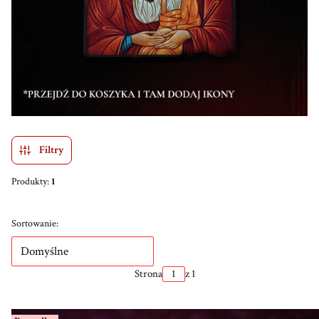
Filtry
Produkty:
1
Lista produktów
Sortowanie:
Domyślne
Strona
z 1