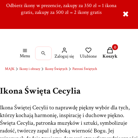
Odbierz ikony w prezencie, zakupy za 350 zł = 1 ikona
Tworzymy od ponad 10 lat w Ręcznie, Ponad 5000
zadowolonych klientów,
gratis, zakupy za 500 zł = 2 ikony gratis
Dołącz do naszej grupy!
✖
Produkty w kos
Menu
Zaloguj się
Ulubione
Koszyk
MAJK
Ikony i obrazy
Ikony Świętych
Patroni Świętych
Ikona Święta Cecylia
Ikona Świętej Cecylii to naprawdę piękny wybór dla tych,
którzy kochają harmonię, inspirację i duchowe piękno.
Święta Cecylia, patronka muzyków i sztuki, symbolizuje
radość, twórczy zapał i głęboką wierność Bogu. Jej