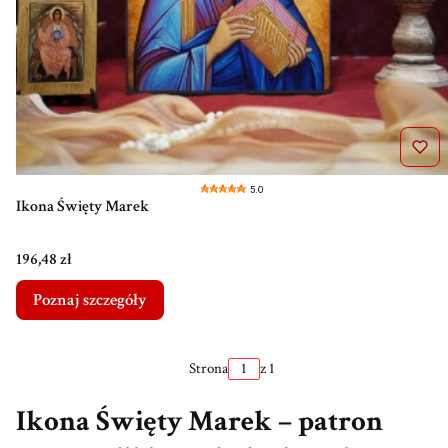
5.0
Ikona Święty Marek
Cena
196,48 zł
Poznaj szczegóły
Strona
z 1
Ikona Święty Marek – patron