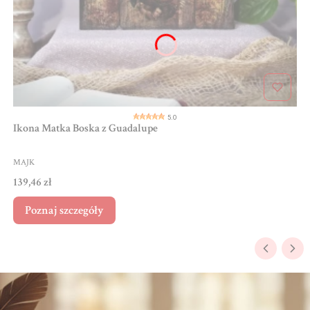
5.0
Ikona Matka Boska z Guadalupe
PRODUCENT
MAJK
Cena
139,46 zł
Poznaj szczegóły