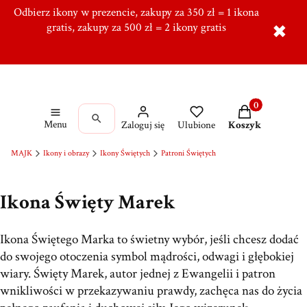
Odbierz ikony w prezencie, zakupy za 350 zł = 1 ikona
Tworzymy od ponad 10 lat w Ręcznie, Ponad 5000
zadowolonych klientów,
gratis, zakupy za 500 zł = 2 ikony gratis
Dołącz do naszej grupy!
✖
Produkty w kos
Menu
Zaloguj się
Ulubione
Koszyk
MAJK
Ikony i obrazy
Ikony Świętych
Patroni Świętych
Ikona Święty Marek
Ikona Świętego Marka to świetny wybór, jeśli chcesz dodać
do swojego otoczenia symbol mądrości, odwagi i głębokiej
wiary. Święty Marek, autor jednej z Ewangelii i patron
wnikliwości w przekazywaniu prawdy, zachęca nas do życia