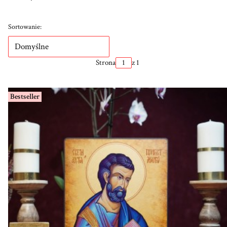
Lista produktów
Sortowanie:
Domyślne
Strona
z 1
Bestseller