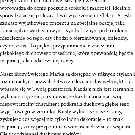
pełnego zaufania i duchowej siły. Jego wizerunek
wprowadza do domu poczucie spokoju i mądrości, idealnie
sprawdzając się podczas chwil wyciszenia i refleksji. A jeśli
szukasz wyjątkowego prezentu na specjalne okazje, taka
ikona będzie wartościowym i symbolicznym podarunkiem,
niezależnie od tego, czy chodzi o bierzmowanie, imieniny,
czy rocznice. To piękna przypomnienie o znaczeniu
głębokiego duchowego przesłania, które z pewnością będzie
inspiracją dla obdarowanej osoby.
Nasze ikony Świętego Marka są dostępne w różnych stylach i
rozmiarach, co pozwala łatwo znaleźć idealny wybór, który
wpasuje się w Twoją przestrzeń. Każda z nich jest starannie
wykonana ręcznie, co sprawia, że każda ikona ma swój
niepowtarzalny charakter i podkreśla duchową głębię tego
wyjątkowego wizerunku. Kiedy wybierasz nasze ikony,
zyskujesz coś więcej niż tylko ładną dekorację – to znak
inspiracji, który przypomina o wartościach wiary i wspiera
Cię w codziennej duchowej podróży.