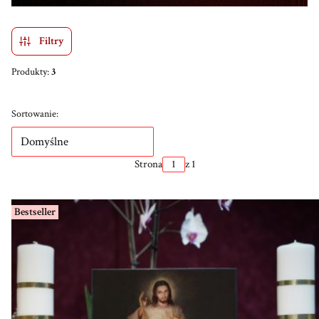
Filtry
Produkty:
3
Lista produktów
Sortowanie:
Domyślne
Strona
z 1
Bestseller