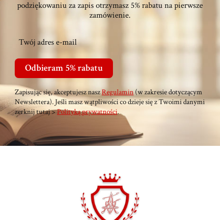
podziękowaniu za zapis otrzymasz 5% rabatu na pierwsze
zamówienie.
Twój adres e-mail
Odbieram 5% rabatu
Zapisując się, akceptujesz nasz
Regulamin
(w zakresie dotyczącym
Newslettera). Jeśli masz wątpliwości co dzieje się z Twoimi danymi
zerknij tutaj >
Polityką prywatności
.