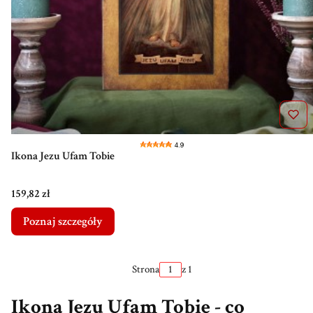
4.9
Ikona Jezu Ufam Tobie
Cena
159,82 zł
Poznaj szczegóły
Strona
z 1
Ikona Jezu Ufam Tobie - co