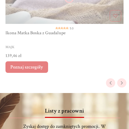
5.0
Ikona Matka Boska z Guadalupe
PRODUCENT
MAJK
Cena
139,46 zł
Poznaj szczegóły
Listy z pracowni
Zyskaj dostęp do zamkniętych promocji. W