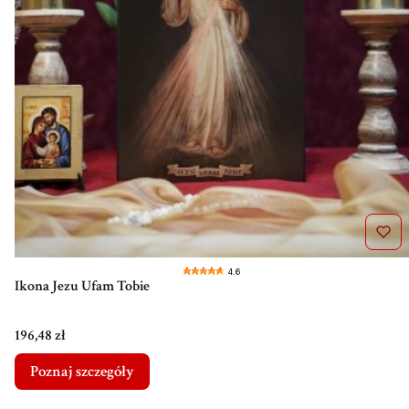
4.6
Ikona Jezu Ufam Tobie
Cena
196,48 zł
Poznaj szczegóły