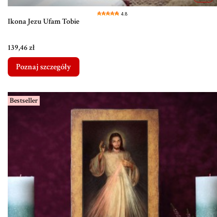
4.8
Ikona Jezu Ufam Tobie
Cena
139,46 zł
Poznaj szczegóły
Bestseller