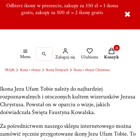
Odbierz ikony w prezencie, zakupy za 350 zł = 1 ikona
Tworzymy od ponad 10 lat w Ręcznie, Ponad 5000
zadowolonych klientów,
gratis, zakupy za 500 zł = 2 ikony gratis
Dołącz do naszej grupy!
✖
Produkty w kos
Menu
Zaloguj się
Ulubione
Koszyk
MAJK
Ikony i obrazy
Ikony Świętych
Ikony i obrazy Chrystusa
Ikona Jezu Ufam Tobie należy do najbardziej
rozpoznawalnych i otoczonych kultem wizerunków Jezusa
Chrystusa. Powstał on w oparciu o wizje, jakich
doświadczała Święta Faustyna Kowalska.
Za pośrednictwem naszego sklepu internetowego można
zamówić ręcznie przygotowane ikony Jezu Ufam Tobie. To