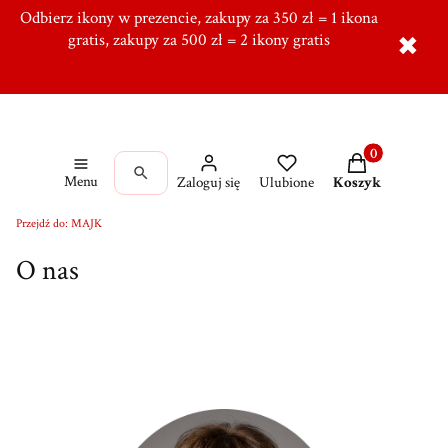
Odbierz ikony w prezencie, zakupy za 350 zł = 1 ikona
Tworzymy od ponad 10 lat w Ręcznie, Ponad 5000
zadowolonych klientów,
gratis, zakupy za 500 zł = 2 ikony gratis
Dołącz do naszej grupy!
✖
Produkty w kos
Menu
Zaloguj się
Ulubione
Koszyk
Przejdź do:
MAJK
O nas