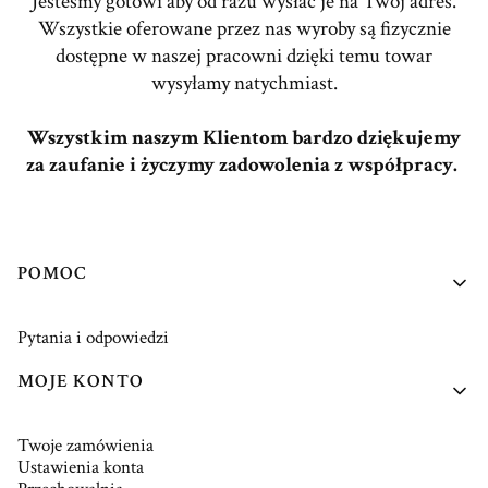
Jesteśmy gotowi aby od razu wysłać je na Twój adres.
Wszystkie oferowane przez nas wyroby są fizycznie
dostępne w naszej pracowni dzięki temu towar
wysyłamy natychmiast.
Wszystkim naszym Klientom bardzo dziękujemy
za zaufanie i życzymy zadowolenia z współpracy.
Linki w stopce
POMOC
Pytania i odpowiedzi
MOJE KONTO
Twoje zamówienia
Ustawienia konta