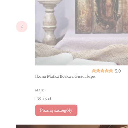
5.0
Ikona Matka Boska z Guadalupe
PRODUCENT
MAJK
Cena
139,46 zł
Poznaj szczegóły