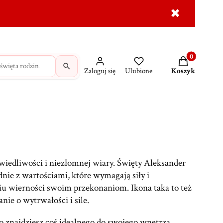
✖
dróżne
Krzyże
MAJK na prezent
Wasze świadec
Produkty w ko
Zaloguj się
Ulubione
Koszyk
wiedliwości i niezłomnej wiary. Święty Aleksander
dnie z wartościami, które wymagają siły i
u wierności swoim przekonaniom. Ikona taka to też
nie o wytrwałości i sile.
 znajdziesz coś idealnego do swojego wnętrza.