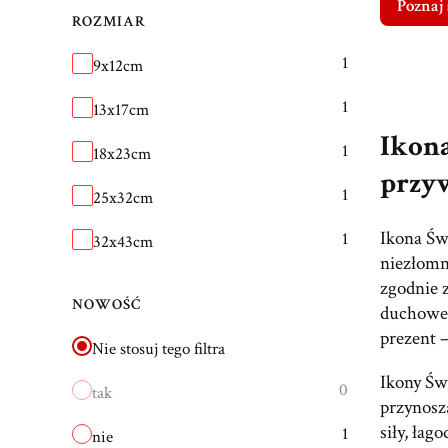
Poznaj 
ROZMIAR
Rozmiar
1
9x12cm
1
13x17cm
Ikona
1
18x23cm
przy
1
25x32cm
Ikona Św
1
32x43cm
niezłomne
zgodnie 
NOWOŚĆ
duchowej
prezent –
Nie stosuj tego filtra
Ikony Św
0
tak
przynosz
siły, ła
1
nie