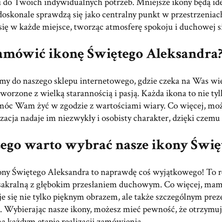
i do Twoich indywidualnych potrzeb. Mniejsze ikony będą i
oskonale sprawdzą się jako centralny punkt w przestrzeniach
ię w każde miejsce, tworząc atmosferę spokoju i duchowej sił
zamówić ikonę Świętego Aleksandra
my do naszego sklepu internetowego, gdzie czeka na Was wi
tworzone z wielką starannością i pasją. Każda ikona to nie 
óc Wam żyć w zgodzie z wartościami wiary. Co więcej, moż
zacja nadaje im niezwykły i osobisty charakter, dzięki czemu 
ego warto wybrać nasze ikony Świę
ony Świętego Aleksandra to naprawdę coś wyjątkowego! To ręcz
 sakralną z głębokim przesłaniem duchowym. Co więcej, mamy 
aje się nie tylko pięknym obrazem, ale także szczególnym pr
. Wybierając nasze ikony, możesz mieć pewność, że otrzymuj
na każdym etapie realizacji zamówienia.