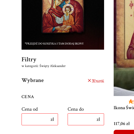
Filtry
w kategorii: Święty Aleksander
Wybrane
Wyczyść
CENA
Ikona Świ
Cena od
Cena do
zł
zł
Cena
117,06 zł