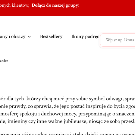
lonych klientów,
Dołącz do naszej grupy!
ony i obrazy
Bestsellery
Ikony podręczne
Ikony po
sander
 dla tych, którzy chcą mieć przy sobie symbol odwagi, spra
nie prawdy, co sprawia, że jego postać inspiruje do życia zgo
mosferę spokoju i duchowej mocy, przypominając o znaczeni
, imieniny czy inne ważne jubileusze, niosąc ze sobą przesła
erowania różnorodne rozmiary i style, dzięki czemu na pewno