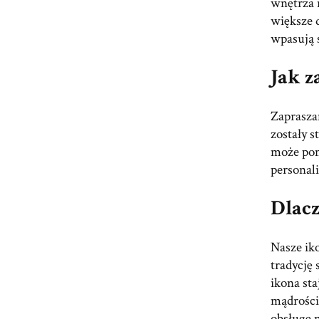
wnętrza 
większe d
wpasują s
Jak 
Zaprasza
zostały s
może pom
personali
Dlacz
Nasze ik
tradycję
ikona st
mądrości
obsługę 