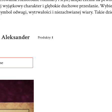
jej wyjątkowy charakter i głębokie duchowe przesłanie. Wybi
symbol odwagi, wytrwałości i niezachwianej wiary. Takie dz
.
 Aleksander
Produkty:
1
roduktów
ne