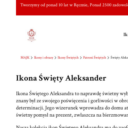
Tworzymy od ponad 10 lat w Ręcznie, Ponad 2500 zadowo
Ik
MAJK
Ikony i obrazy
Ikony Świętych
Patroni Świętych
Święty Alek
Ikona Święty Aleksander
Ikona Świętego Aleksandra to naprawdę świetny wybór
znany był ze swojego poświęcenia i gorliwości w obro
determinacji. Jego wizerunek wprowadza do domu at
świetny pomysł na prezent, zwłaszcza na bierzmowanie
Nasza kolekcja ikon Świętego Aleksandra ma do zaof