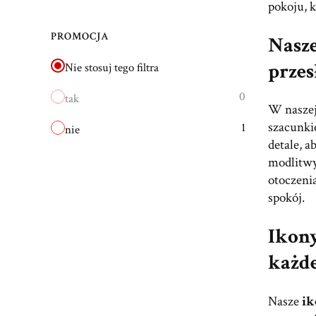
pokoju, 
PROMOCJA
Nasze
prze
Nie stosuj tego filtra
0
tak
W naszej
szacunkie
1
nie
detale, a
modlitwy
otoczenia
spokój.
Ikony
każde
Nasze
ik