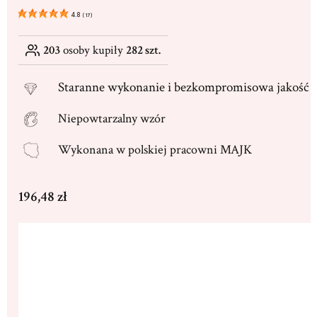
4.8
(
17
)
203
osoby kupiły
282 szt.
Staranne
wykonanie i bezkompromisowa jakość
Niepowtarzalny wzór
Wykonana w
polskiej pracowni MAJK
Cena
196,48 zł
Wybierz wariant produktu:
Poszczególne warianty mogą różnić się ceną
*
Rozmiar