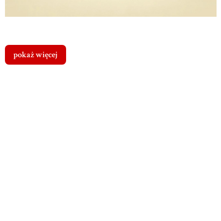
pokaż więcej
Cena dostawy
Dostawa
od
Koszty
dotyczy tego
0,00 zł
-
produktu (w
dostawy
Paczkomat
wybranym
24/7 (Polska)
wybranego
wariancie - jeśli
Przewidywany
produktu
dotyczy). Może
czas dostawy: 1
się ona zmienić po
dzień
dodaniu innych
produktów do
koszyka.