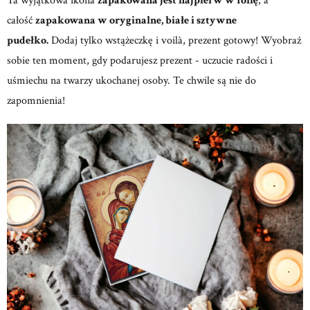
Ta wyjątkowa ikona
zapakowana jest najpierw w folię
, a
całość
zapakowana w oryginalne, białe i sztywne
pudełko.
Dodaj tylko wstążeczkę i voilà, prezent gotowy! Wyobraź
sobie ten moment, gdy podarujesz prezent - uczucie radości i
uśmiechu na twarzy ukochanej osoby. Te chwile są nie do
zapomnienia!