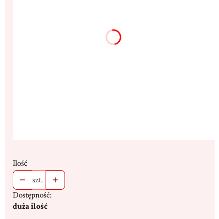
13x17cm
18x23cm
(+107,00 zł)
25x33cm
(+294,00 zł)
Dedykacja max. 300 znaków
(+16,00 zł)
Opcjonalne
Stojak
(+19,00 zł)
Opcjonalne
Ilość
szt.
Dostępność:
duża ilość