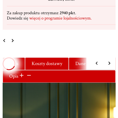
Za zakup produktu otrzymasz
2940 pkt
.
Dowiedz się
więcej o programie lojalnościowym.
Opis
Koszty dostawy
Dane techniczne
Opis