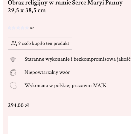
Obraz religijny w ramie Serce Maryi Panny
29,5 x 38,5 cm
0.0
9
osób kupiło ten produkt
Staranne
wykonanie i bezkompromisowa jakość
Niepowtarzalny wzór
Wykonana w
polskiej pracowni MAJK
Cena
294,00 zł
Wybierz wariant produktu:
Poszczególne warianty mogą różnić się ceną