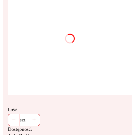
*
Rozmiar
29,5x38,5cm
36,5x48,5cm
(+175,00 zł)
51,5x71,5cm
(+450,00 zł)
Dedykacja max. 300 znaków
(+16,00 zł)
Opcjonalne
Ilość
szt.
Dostępność: