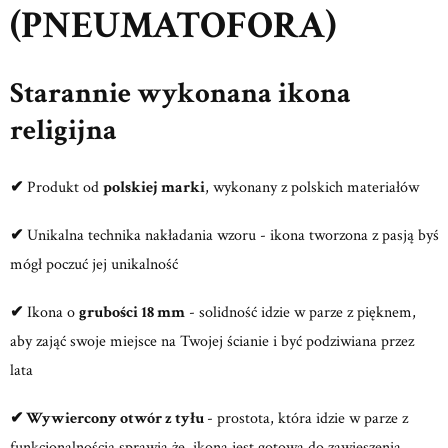
(PNEUMATOFORA)
Starannie wykonana ikona
religijna
✔
Produkt od
polskiej marki
, wykonany z polskich materiałów
✔
Unikalna technika nakładania wzoru - ikona tworzona z pasją byś
mógł poczuć jej unikalność
✔
Ikona o
grubości 18 mm
- solidność idzie w parze z pięknem,
aby zająć swoje miejsce na Twojej ścianie i być podziwiana przez
lata
✔
Wywiercony otwór z tyłu
- prostota, która idzie w parze z
funkcjonalnością sprawia że, ikona jest gotowa do zawieszenia