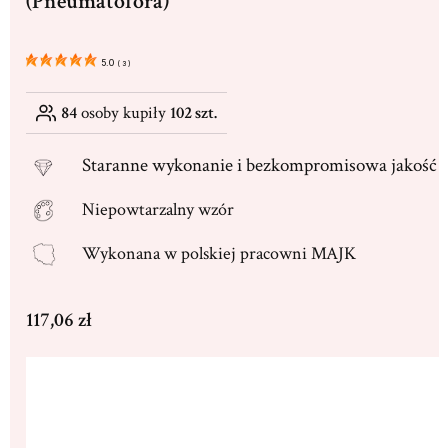
(Pneumatofora)
5.0
(
3
)
84
osoby kupiły
102 szt.
Staranne
wykonanie i bezkompromisowa jakość
Niepowtarzalny wzór
Wykonana w
polskiej pracowni MAJK
Cena
117,06 zł
Wybierz wariant produktu:
Poszczególne warianty mogą różnić się ceną