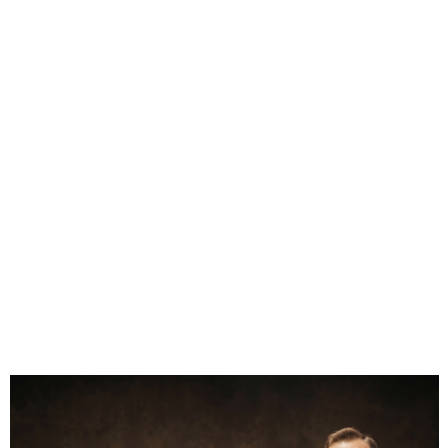
"postarzone" boki ikony
pomalowane i polakierowane boki i tył ikony
2.33
Liczba ocen: 3
Oceń i opisz