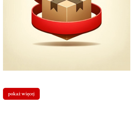
pokaż więcej
Cena dostawy
Dostawa
od
Koszty
dotyczy tego
0,00 zł
-
produktu (w
dostawy
Paczkomat