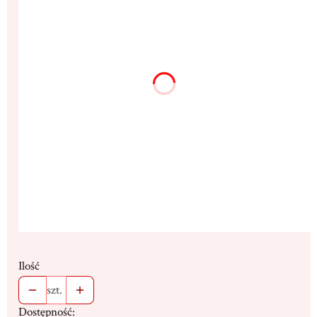
*
Rozmiar
9x12cm
13x17cm
(+42,00 zł)
18x23cm
(+110,00 zł)
25x32cm
(+285,00 zł)
Dedykacja max. 300 znaków
(+16,00 zł)
Opcjonalne
Stojak
(+19,00 zł)
Opcjonalne
Ilość
szt.
Dostępność: