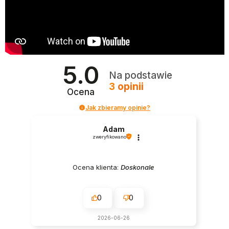
5.0
Na podstawie
3
opinii
Ocena
Jak zbieramy opinie?
Adam
zweryfikowano
Ocena klienta:
Doskonale
0
0
2026-06-26