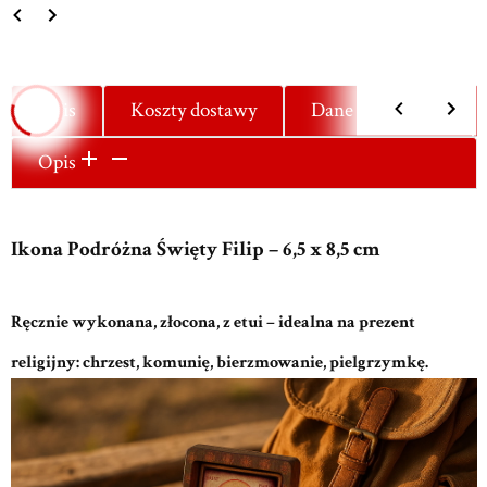
Opis
Koszty dostawy
Dane techniczne
Opis
Ikona Podróżna Święty Filip – 6,5 x 8,5 cm
Ręcznie wykonana, złocona, z etui – idealna na prezent
religijny: chrzest, komunię, bierzmowanie, pielgrzymkę.