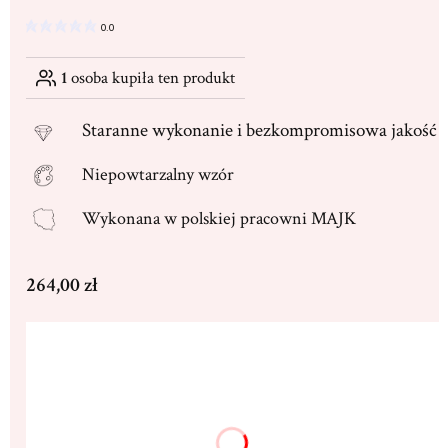
0.0
1
osoba kupiła ten produkt
Staranne
wykonanie i bezkompromisowa jakość
Niepowtarzalny wzór
Wykonana w
polskiej pracowni MAJK
Cena
264,00 zł
Wybierz wariant produktu:
Poszczególne warianty mogą różnić się ceną
Dedykacja max. 250 znaków
(+16,00 zł)
Opcjonalne