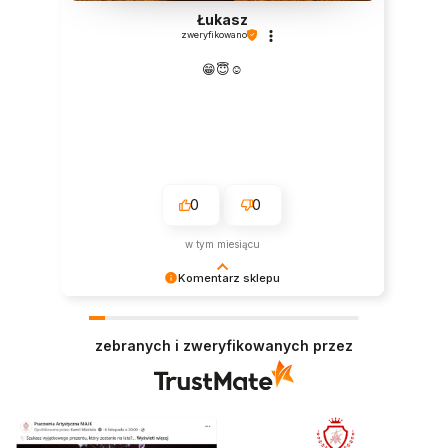
Łukasz
zweryfikowano
😁😇☺️
0
0
w tym miesiącu
Komentarz sklepu
Dziękujemy! Staramy się pracować z najwyższą
dokładnością, aby nasi klienci byli zawsze
zebranych i zweryfikowanych przez
zadowoleni z doświadczenia zakupowego.
Dziękujemy za miłe słowa i za zaufanie dla naszej
pracowni!