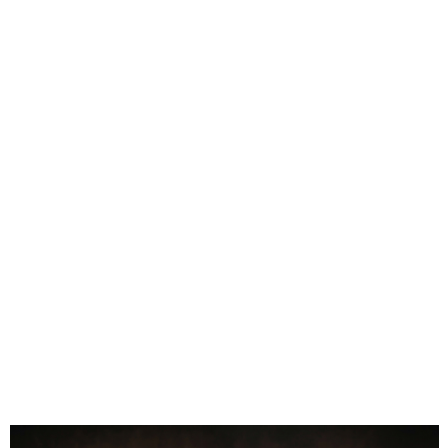
• Układ: pionowy
• Materiał: naturalne drewno bukowe
• Technika: unikalne nanoszenie wzoru + ręczne złocenie
• Opakowanie: skórzane etui + pudełko prezentowe
0.00
Liczba ocen: 0
Oceń i opisz