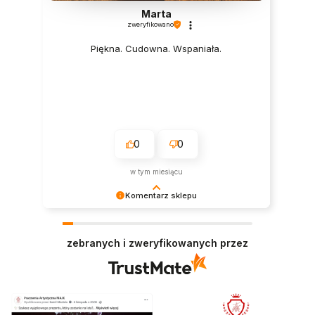
Marta
zweryfikowano
Piękna. Cudowna. Wspaniała.
0
0
w tym miesiącu
Komentarz sklepu
Cieszy nas Twoja miła opinia i zaufanie.
Jesteśmy wdzięczni za tak wspaniałych klientów
zebranych i zweryfikowanych przez
jak Ty. Z pozdrowieniami, obsługa sklepu.