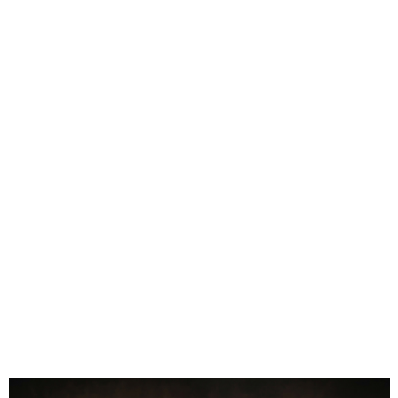
• Układ: pionowy
• Materiał: naturalne drewno bukowe
• Technika: unikalne nanoszenie wzoru + ręczne złocenie
• Opakowanie: skórzane etui + pudełko prezentowe
0.00
Liczba ocen: 0
Oceń i opisz