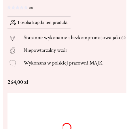
0.0
1
osoba kupiła ten produkt
Staranne
wykonanie i bezkompromisowa jakość
Niepowtarzalny wzór
Wykonana w
polskiej pracowni MAJK
Cena
264,00 zł
Wybierz wariant produktu:
Poszczególne warianty mogą różnić się ceną
Dedykacja max. 250 znaków
(+16,00 zł)
Opcjonalne