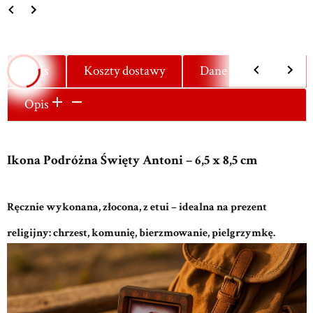
Opis
Koszty dostawy
Dane techniczne
Opis
Ikona Podróżna Święty Antoni – 6,5 x 8,5 cm
Ręcznie wykonana, złocona, z etui – idealna na prezent
religijny: chrzest, komunię, bierzmowanie, pielgrzymkę.