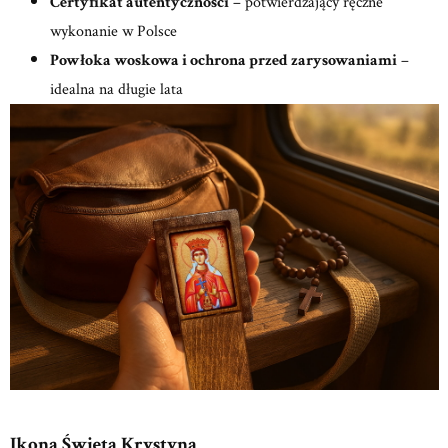
Certyfikat autentyczności
– potwierdzający ręczne
wykonanie w Polsce
Powłoka woskowa i ochrona przed zarysowaniami
–
idealna na długie lata
Ikona Święta Krystyna