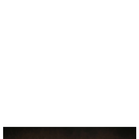
• Układ: pionowy
• Materiał: naturalne drewno bukowe
• Technika: unikalne nanoszenie wzoru + ręczne złocenie
• Opakowanie: skórzane etui + pudełko prezentowe
0.00
Liczba ocen: 0
Oceń i opisz