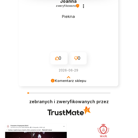
Joanna
zweryfikowano
Piekna
0
0
2026-06-29
Komentarz sklepu
Dziękujemy za miłe słowa! Jesteśmy
zaszczyceni, że byliśmy w stanie spełnić
zebranych i zweryfikowanych przez
oczekiwania. Czekamy z niecierpliwością na
możliwość obsłużenia w przyszłości. Nasza
pracownia zawsze stara się zapewnić najlepszą
obsługę dla naszych klientów. Do zobaczenia
przy kolejnych zakupach!