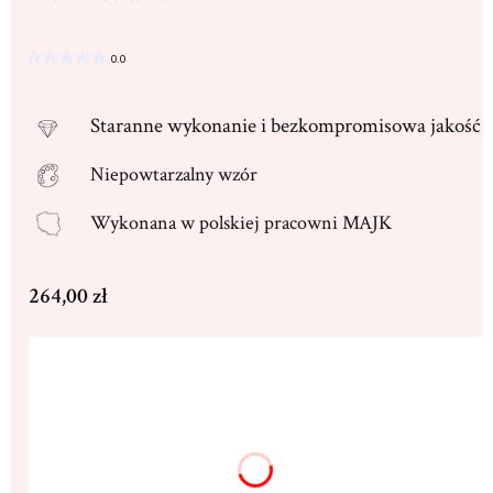
0.0
Staranne
wykonanie i bezkompromisowa jakość
Niepowtarzalny wzór
Wykonana w
polskiej pracowni MAJK
Cena
264,00 zł
Wybierz wariant produktu:
Poszczególne warianty mogą różnić się ceną
Dedykacja max. 250 znaków
(+16,00 zł)
Opcjonalne