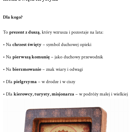
Dla kogo?
To
prezent z duszą
, który wzrusza i pozostaje na lata:
• Na
chrzest święty
– symbol duchowej opieki
• Na
pierwszą komunię
– jako duchowy przewodnik
• Na
bierzmowanie
– znak wiary i odwagi
• Dla
pielgrzyma
– w drodze i w ciszy
• Dla
kierowcy, turysty, misjonarza
– w podróży małej i wielkiej