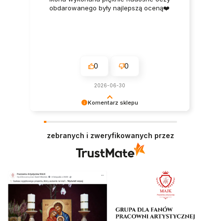
obdarowanego były najlepszą oceną❤️
0
0
2026-06-30
Komentarz sklepu
Dziękujemy! Staramy się pracować z najwyższą
dokładnością, aby nasi klienci byli zawsze
zebranych i zweryfikowanych przez
zadowoleni z doświadczenia zakupowego.
Dziękujemy za miłe słowa i za zaufanie dla naszej
pracowni!