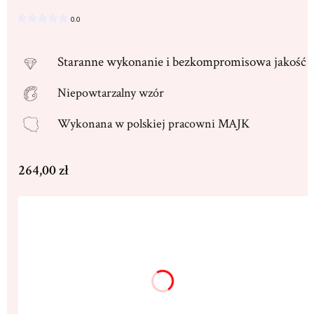
0.0
Staranne
wykonanie i bezkompromisowa jakość
Niepowtarzalny wzór
Wykonana w
polskiej pracowni MAJK
Cena
264,00 zł
Wybierz wariant produktu:
Poszczególne warianty mogą różnić się ceną
Dedykacja max. 250 znaków
(+16,00 zł)
Opcjonalne