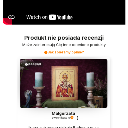
Produkt nie posiada recenzji
Może zainteresują Cię inne ocenione produkty
Jak zbieramy opinie?
podgląd
Małgorzata
zweryfikowano
Ikona wykonana pięknie Radosne oczy