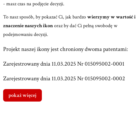
- masz czas na podjęcie decyzji.
To nasz sposób, by pokazać Ci, jak bardzo
wierzymy w wartość i
znaczenie naszych ikon
oraz by dać Ci pełną swobodę w
podejmowaniu decyzji.
Projekt naszej ikony jest chroniony dwoma patentami:
Zarejestrowany dnia 11.03.2025 Nr 015095002-0001
Zarejestrowany dnia 11.03.2025 Nr 015095002-0002
pokaż więcej
Dostawa
od 0,00 zł
- Paczkomat 24/7
Przewidywany czas dostawy: 1 dzień
Koszty dostawy wybranego produktu