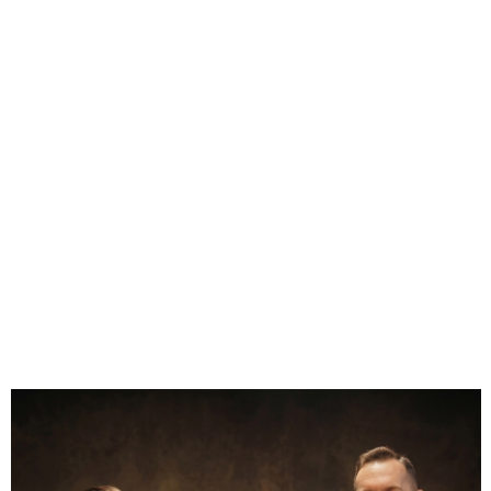
• Technika: unikalne nanoszenie wzoru + ręczne złocenie
• Opakowanie: skórzane etui + pudełko prezentowe
0.00
Liczba ocen: 0
Oceń i opisz