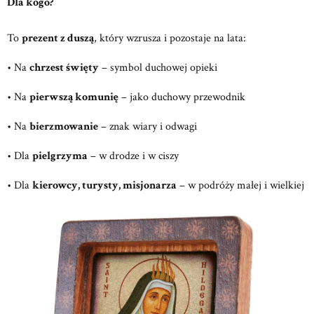
Dla kogo?
To
prezent z duszą
, który wzrusza i pozostaje na lata:
• Na
chrzest święty
– symbol duchowej opieki
• Na
pierwszą komunię
– jako duchowy przewodnik
• Na
bierzmowanie
– znak wiary i odwagi
• Dla
pielgrzyma
– w drodze i w ciszy
• Dla
kierowcy, turysty, misjonarza
– w podróży małej i wielkiej