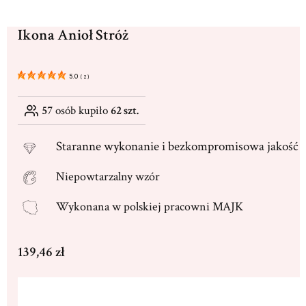
Ikona Anioł Stróż
5.0
(
2
)
57
osób kupiło
62 szt.
Staranne
wykonanie i bezkompromisowa jakość
Niepowtarzalny wzór
Wykonana w
polskiej pracowni MAJK
Cena
139,46 zł
Wybierz wariant produktu: