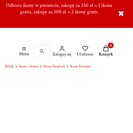
Odbierz ikony w prezencie, zakupy za 350 zł = 1 ikona
Tworzymy od ponad 10 lat w Ręcznie, Ponad 5000
zadowolonych klientów,
gratis, zakupy za 500 zł = 2 ikony gratis
Dołącz do naszej grupy!
✖
Produkty w kos
Menu
Zaloguj się
Ulubione
Koszyk
MAJK
Ikony i obrazy
Ikony Świętych
Ikony Potrójne