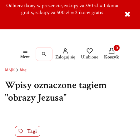
Odbierz ikony w prezencie, zakupy za 350 zł = 1 ikona
Tworzymy od ponad 10 lat w Ręcznie, Ponad 5000
zadowolonych klientów,
gratis, zakupy za 500 zł = 2 ikony gratis
Dołącz do naszej grupy!
✖
Produkty w kos
Menu
Zaloguj się
Ulubione
Koszyk
MAJK
Blog
Wpisy oznaczone tagiem
"obrazy Jezusa"
Tagi