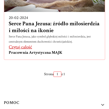
20-02-2024
Serce Pana Jezusa: źródło miłosierdzia
i miłości na ikonie
Serce Pana Jezusa, jako symbol głębokiej miłości i miłosierdzia, jest
centralnym elementem duchowości chrześcijańskiej.
Czytaj całość
Pracownia Artystyczna MAJK
Strona
z 1
Linki w stopce
POMOC