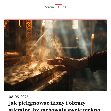
Strona
z 1
08-05-2025
Jak pielęgnować ikony i obrazy
sakralne, by zachowały swoje piękno