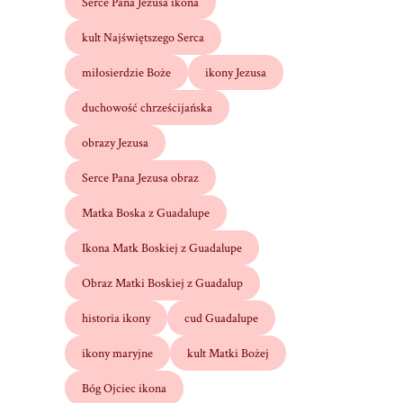
Serce Pana Jezusa ikona
kult Najświętszego Serca
miłosierdzie Boże
ikony Jezusa
duchowość chrześcijańska
obrazy Jezusa
Serce Pana Jezusa obraz
Matka Boska z Guadalupe
Ikona Matk Boskiej z Guadalupe
Obraz Matki Boskiej z Guadalup
historia ikony
cud Guadalupe
ikony maryjne
kult Matki Bożej
Bóg Ojciec ikona