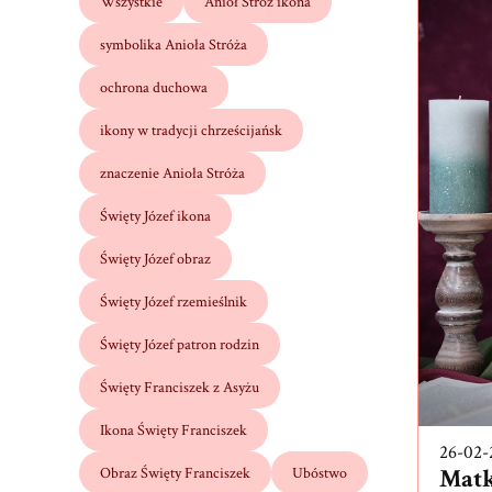
Wszystkie
Anioł Stróż ikona
symbolika Anioła Stróża
ochrona duchowa
ikony w tradycji chrześcijańsk
znaczenie Anioła Stróża
Święty Józef ikona
Święty Józef obraz
Święty Józef rzemieślnik
Święty Józef patron rodzin
Święty Franciszek z Asyżu
Ikona Święty Franciszek
26-02-
Matk
Obraz Święty Franciszek
Ubóstwo