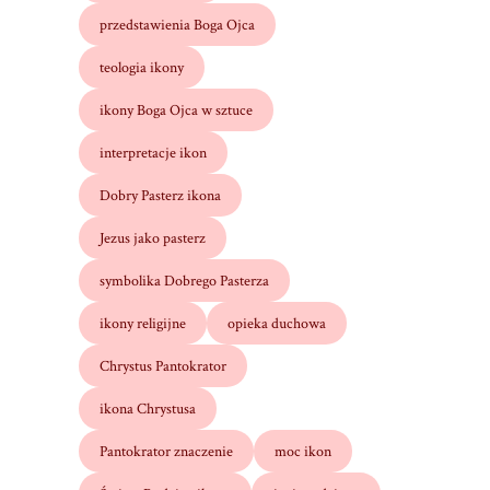
przedstawienia Boga Ojca
teologia ikony
ikony Boga Ojca w sztuce
interpretacje ikon
Dobry Pasterz ikona
Jezus jako pasterz
symbolika Dobrego Pasterza
ikony religijne
opieka duchowa
Chrystus Pantokrator
ikona Chrystusa
Pantokrator znaczenie
moc ikon