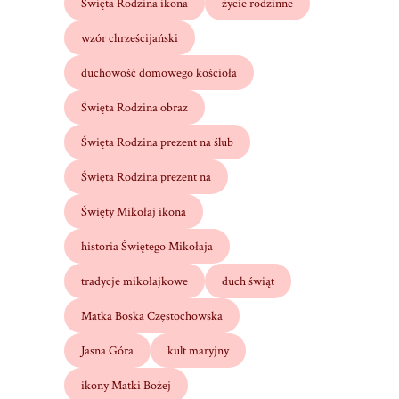
Święta Rodzina ikona
życie rodzinne
wzór chrześcijański
duchowość domowego kościoła
Święta Rodzina obraz
Święta Rodzina prezent na ślub
Święta Rodzina prezent na
Święty Mikołaj ikona
historia Świętego Mikołaja
tradycje mikołajkowe
duch świąt
Matka Boska Częstochowska
Jasna Góra
kult maryjny
ikony Matki Bożej