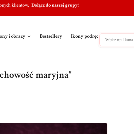
lonych klientów,
Dołącz do naszej grupy!
ony i obrazy
Bestsellery
Ikony podręczne
Ikony po
uchowość maryjna"