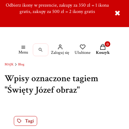
Odbierz ikony w prezencie, zakupy za 350 zł = 1 ikona
Tworzymy od ponad 10 lat w Ręcznie, Ponad 5000
zadowolonych klientów,
gratis, zakupy za 500 zł = 2 ikony gratis
Dołącz do naszej grupy!
✖
Produkty w kos
Menu
Zaloguj się
Ulubione
Koszyk
MAJK
Blog
Wpisy oznaczone tagiem
"Święty Józef obraz"
Tagi