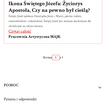
Ikona Świętego Józefa: Życiorys
Apostoła, Czy na pewno był cieślą?
Święty Józef opiekun Dzieciątka Jezus i Maryi,
patron rodzin,
rzemieślników i robotników.
Święty Józef jest wzorem duchowym dla
chrześcijan na całym świecie.
Czytaj całość
Pracownia Artystyczna MAJK
Strona
z 1
Linki w stopce
POMOC
Pytania i odpowiedzi