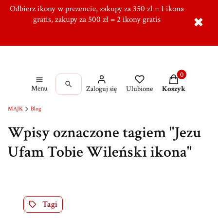
Odbierz ikony w prezencie, zakupy za 350 zł = 1 ikona
Tworzymy od ponad 10 lat w Ręcznie, Ponad 5000
zadowolonych klientów,
gratis, zakupy za 500 zł = 2 ikony gratis
Dołącz do naszej grupy!
✖
Produkty w kos
Menu
Zaloguj się
Ulubione
Koszyk
MAJK
Blog
Wpisy oznaczone tagiem "Jezu
Ufam Tobie Wileński ikona"
Tagi