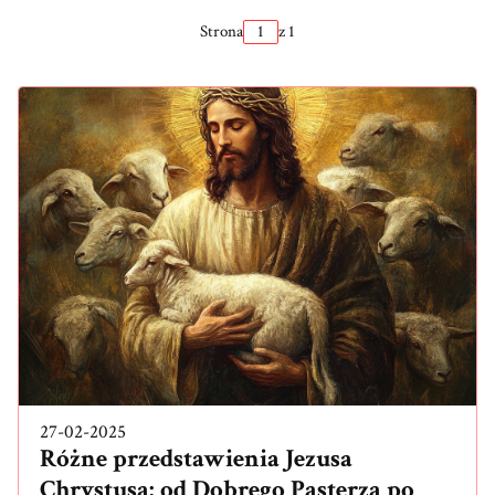
Strona
z 1
27-02-2025
Różne przedstawienia Jezusa
Chrystusa: od Dobrego Pasterza po