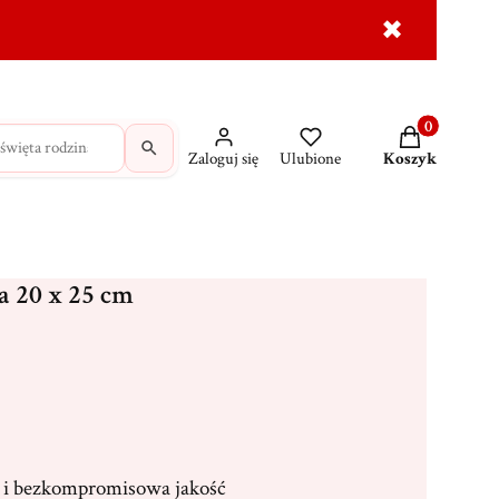
✖
dróżne
Krzyże
MAJK na prezent
Wasze świadec
Produkty w ko
Zaloguj się
Ulubione
Koszyk
a 20 x 25 cm
i bezkompromisowa jakość