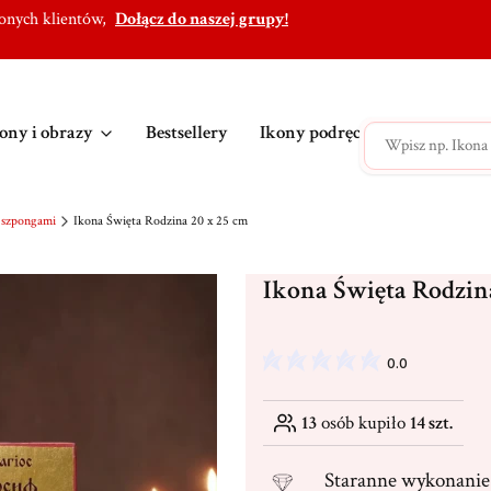
lonych klientów,
Dołącz do naszej grupy!
ony i obrazy
Bestsellery
Ikony podręczne
Ikony po
 szpongami
Ikona Święta Rodzina 20 x 25 cm
Ikona Święta Rodzin
0.0
13
osób kupiło
14 szt.
Staranne
wykonanie 