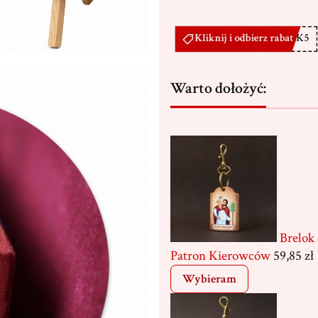
Warto dołożyć:
Brelok
Patron Kierowców
59,85 zł
Wybieram