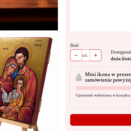
Ilość
Dostępnoś
szt.
duża iloś
Mini ikona w prezen
zamówienie powyżej
Upominek wybierzesz w koszyku j