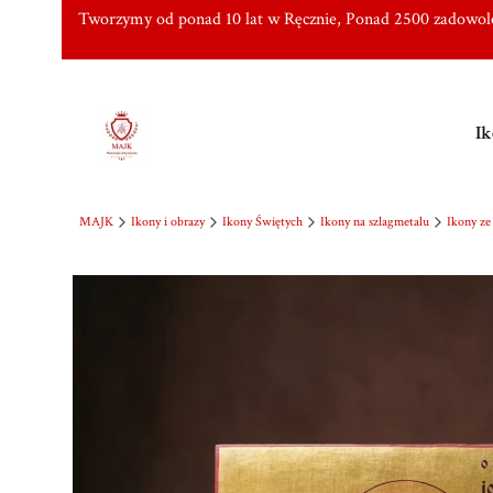
Tworzymy od ponad 10 lat w Ręcznie, Ponad 2500 zadowo
Ik
MAJK
Ikony i obrazy
Ikony Świętych
Ikony na szlagmetalu
Ikony ze