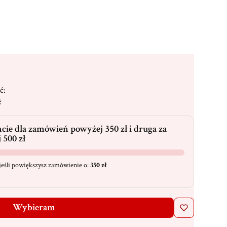
ć:
ć
cie dla zamówień powyżej 350 zł i druga za
 500 zł
eśli powiększysz zamówienie o:
350 zł
Wybieram