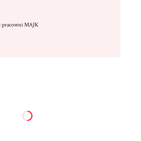
ej pracowni MAJK
:
żnić się ceną
00 zł)
0 x 25 cm
(+19,00 zł)
Opcjonalne
16,00 zł)
Opcjonalne