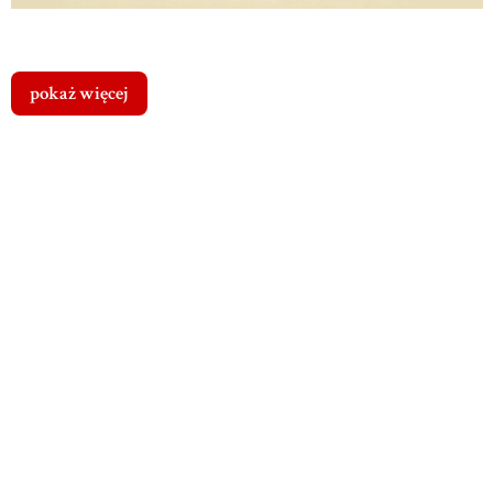
pokaż więcej
Cena dostawy
Dostawa
od
Koszty
dotyczy tego
0,00 zł
-
produktu (w
dostawy
Paczkomat
wybranym
24/7 (Polska)
wybranego
wariancie - jeśli
Przewidywany
produktu
dotyczy). Może
czas dostawy: 1
się ona zmienić po
dzień
dodaniu innych
produktów do
koszyka.