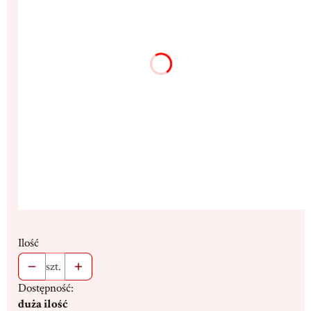
9x12cm
13x17cm
(+42,00 zł)
18x23cm
(+110,00 zł)
25x32cm
(+285,00 zł)
32x43cm
(+610,00 zł)
Dedykacja max. 300 znaków
(+16,00 zł)
Opcjonalne
Stojak
(+19,00 zł)
Opcjonalne
Ilość
szt.
Dostępność:
duża ilość