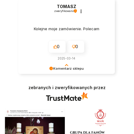
TOMASZ
zweryfikowano
Kolejne moje zamówienie. Polecam
0
0
2025-03-14
Komentarz sklepu
Dziękujemy za miłe słowa! Jesteśmy tutaj po to,
aby pomóc i sprawić, by zakupy były
zebranych i zweryfikowanych przez
przyjemnością. Jeśli będziesz miał/a jeszcze
pytania, zawsze służymy pomocą