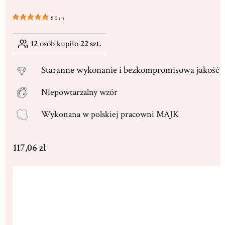
5.0
(
1
)
12
osób kupiło
22 szt.
Staranne
wykonanie i bezkompromisowa jakość
Niepowtarzalny wzór
Wykonana w
polskiej pracowni MAJK
Cena
117,06 zł
Wybierz wariant produktu:
Poszczególne warianty mogą różnić się ceną
*
Rozmiar