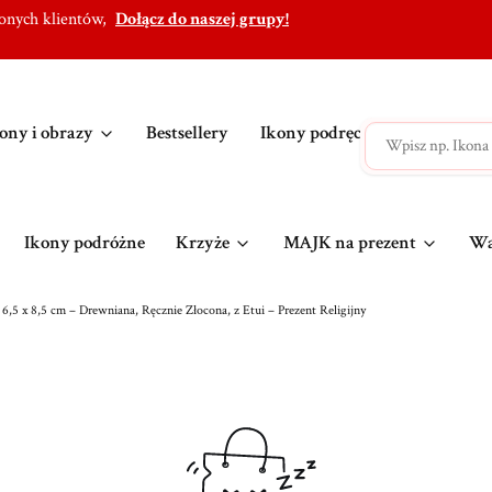
lonych klientów,
Dołącz do naszej grupy!
ony i obrazy
Bestsellery
Ikony podręczne
Ikony po
Ikony podróżne
Krzyże
MAJK na prezent
Wa
,5 x 8,5 cm – Drewniana, Ręcznie Złocona, z Etui – Prezent Religijny