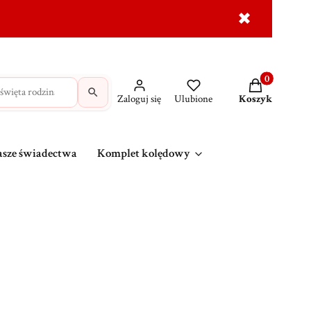
✖
dróżne
Krzyże
MAJK na prezent
Wasze świadec
Produkty w ko
Zaloguj się
Ulubione
Koszyk
sze świadectwa
Komplet kolędowy