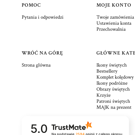
Linki w stopce
POMOC
MOJE KONTO
Pytania i odpowiedzi
Twoje zamówienia
Ustawienia konta
Przechowalnia
WRÓĆ NA GÓRĘ
GŁÓWNE KAT
Strona główna
Ikony świętych
Bestsellery
Komplet kolędowy
Ikony podróżne
Obrazy świętych
Krzyże
Patroni świętych
MAJK na prezent
5.0
Na podstawie
2594
opinii
z całego okresu