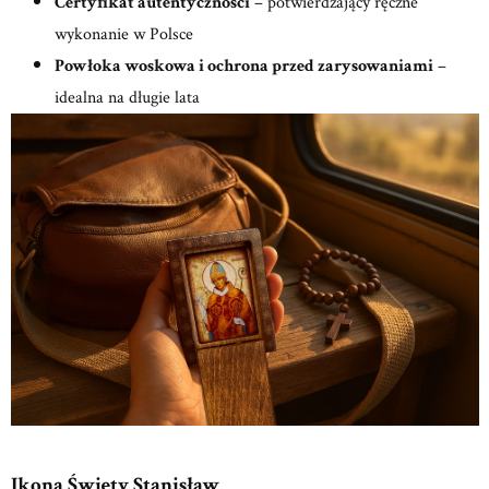
Certyfikat autentyczności
– potwierdzający ręczne
wykonanie w Polsce
Powłoka woskowa i ochrona przed zarysowaniami
–
idealna na długie lata
Ikona Święty Stanisław