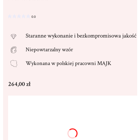
0.0
Staranne
wykonanie i bezkompromisowa jakość
Niepowtarzalny wzór
Wykonana w
polskiej pracowni MAJK
Cena
264,00 zł
Wybierz wariant produktu:
Poszczególne warianty mogą różnić się ceną
Dedykacja max. 250 znaków
(+16,00 zł)
Opcjonalne