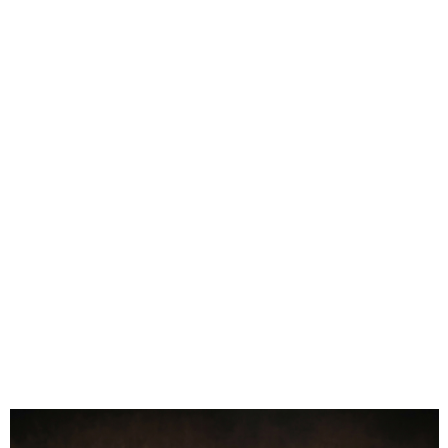
• Układ: pionowy
• Materiał: naturalne drewno bukowe
• Technika: unikalne nanoszenie wzoru + ręczne złocenie
• Opakowanie: skórzane etui + pudełko prezentowe
0.00
Liczba ocen: 0
Oceń i opisz