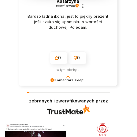
Katarzyna
zweryfikowano
Bardzo ładna ikona, jest to piękny prezent
jeśli szuka się upominku o wartości
duchowej. Polecam.
0
0
w tym miesiącu
Komentarz sklepu
Dziękujemy! Staramy się pracować z najwyższą
dokładnością, aby nasi klienci byli zawsze
zebranych i zweryfikowanych przez
zadowoleni z doświadczenia zakupowego.
Dziękujemy za miłe słowa i za zaufanie dla naszej
pracowni!