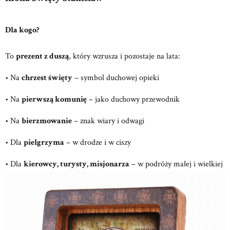
Dla kogo?
To
prezent z duszą
, który wzrusza i pozostaje na lata:
• Na
chrzest święty
– symbol duchowej opieki
• Na
pierwszą komunię
– jako duchowy przewodnik
• Na
bierzmowanie
– znak wiary i odwagi
• Dla
pielgrzyma
– w drodze i w ciszy
• Dla
kierowcy, turysty, misjonarza
– w podróży małej i wielkiej