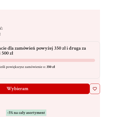
ć:
ć
cie dla zamówień powyżej 350 zł i druga za
 500 zł
eśli powiększysz zamówienie o:
350 zł
Wybieram