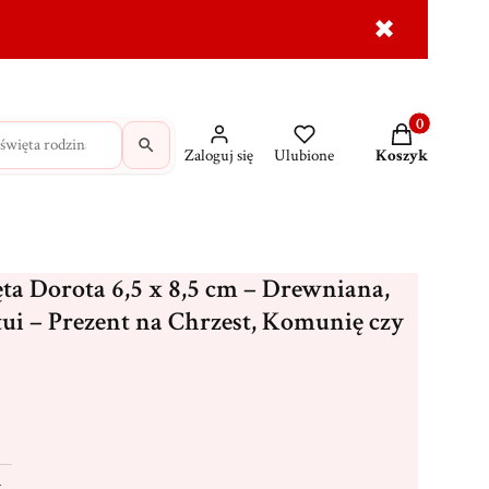
✖
dróżne
Krzyże
MAJK na prezent
Wasze świadec
Produkty w ko
Zaloguj się
Ulubione
Koszyk
ta Dorota 6,5 x 8,5 cm – Drewniana,
tui – Prezent na Chrzest, Komunię czy
t