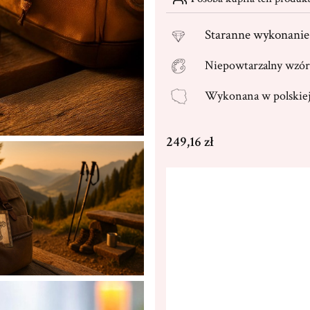
Staranne
wykonanie 
Niepowtarzalny wzór
Wykonana w
polski
Cena
249,16 zł
Wybierz wariant produktu
Poszczególne warianty mogą ró
Dedykacja max. 250 znaków
(+