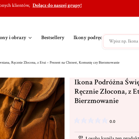
lonych klientów,
Dołącz do naszej grupy!
ony i obrazy
Bestsellery
Ikony podręczne
Ikony po
wniana, Ręcznie Złocona, z Etui – Prezent na Chrzest, Komunię czy Bierzmowanie
Ikona Podróżna Świę
Ręcznie Złocona, z E
Bierzmowanie
0.0
1
osoba kupiła ten produk