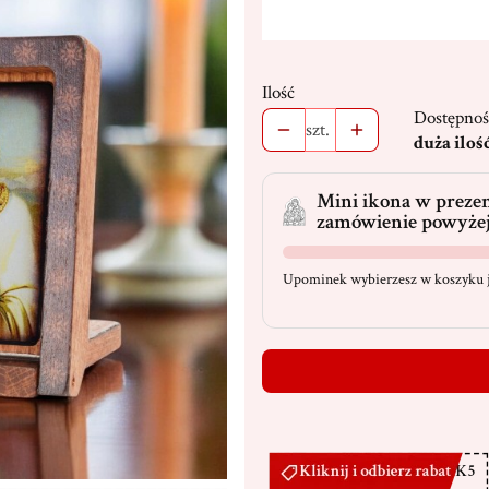
Ilość
Dostępnoś
szt.
duża iloś
Mini ikona w prezen
zamówienie powyżej
Upominek wybierzesz w koszyku j