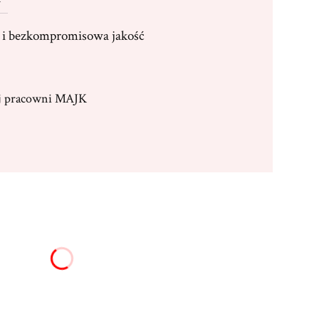
i bezkompromisowa jakość
ej pracowni MAJK
:
żnić się ceną
16,00 zł)
Opcjonalne