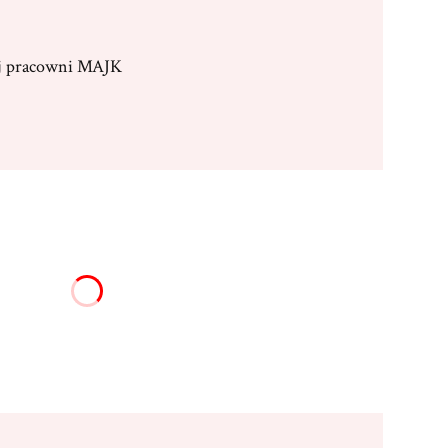
ej pracowni MAJK
:
żnić się ceną
16,00 zł)
Opcjonalne