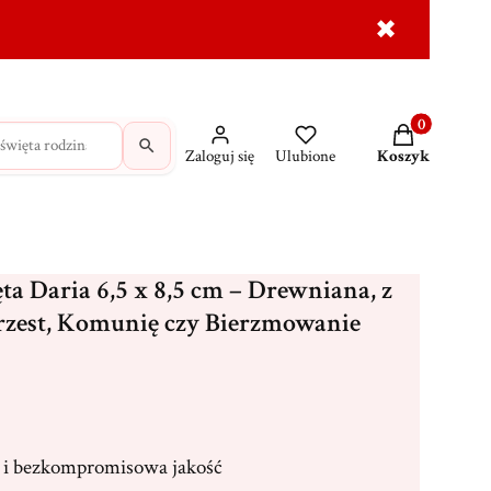
✖
dróżne
Krzyże
MAJK na prezent
Wasze świadec
Produkty w ko
Zaloguj się
Ulubione
Koszyk
a Daria 6,5 x 8,5 cm – Drewniana, z
hrzest, Komunię czy Bierzmowanie
i bezkompromisowa jakość