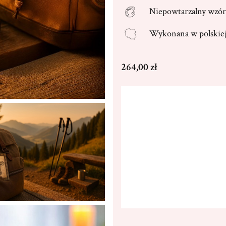
Niepowtarzalny wzór
Wykonana w
polski
Cena
264,00 zł
Wybierz wariant produktu
Poszczególne warianty mogą ró
Dedykacja max. 250 znaków
(+