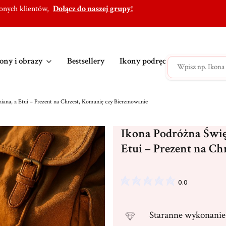
lonych klientów,
Dołącz do naszej grupy!
ony i obrazy
Bestsellery
Ikony podręczne
Ikony po
iana, z Etui – Prezent na Chrzest, Komunię czy Bierzmowanie
Ikona Podróżna Święt
Etui – Prezent na C
0.0
Staranne
wykonanie 