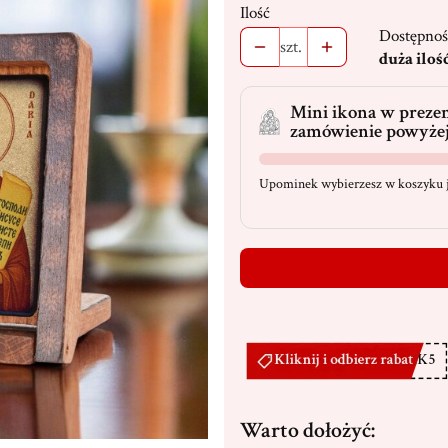
Ilość
Dostępnoś
szt.
duża iloś
Mini ikona w prezen
zamówienie powyżej
Upominek wybierzesz w koszyku j
Warto dołożyć: