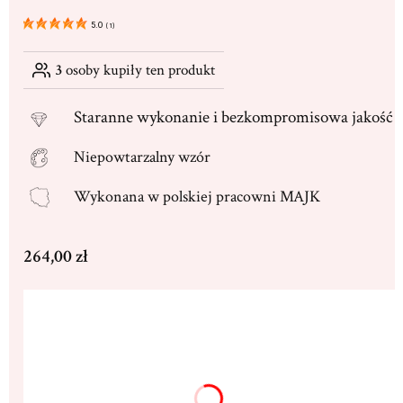
5.0
(
1
)
3
osoby kupiły ten produkt
Staranne
wykonanie i bezkompromisowa jakość
Niepowtarzalny wzór
Wykonana w
polskiej pracowni MAJK
Cena
264,00 zł
Wybierz wariant produktu:
Poszczególne warianty mogą różnić się ceną
Dedykacja max. 250 znaków
(+16,00 zł)
Opcjonalne