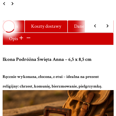
Opis
Koszty dostawy
Dane techniczne
Opis
Ikona Podróżna Święta Anna – 6,5 x 8,5 cm
Ręcznie wykonana, złocona, z etui – idealna na prezent
religijny: chrzest, komunię, bierzmowanie, pielgrzymkę.