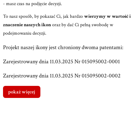
- masz czas na podjęcie decyzji.
To nasz sposób, by pokazać Ci, jak bardzo
wierzymy w wartość i
znaczenie naszych ikon
oraz by dać Ci pełną swobodę w
podejmowaniu decyzji.
Projekt naszej ikony jest chroniony dwoma patentami:
Zarejestrowany dnia 11.03.2025 Nr 015095002-0001
Zarejestrowany dnia 11.03.2025 Nr 015095002-0002
pokaż więcej
Dostawa
od 0,00 zł
- Paczkomat 24/7
Przewidywany czas dostawy: 1 dzień
Koszty dostawy wybranego produktu