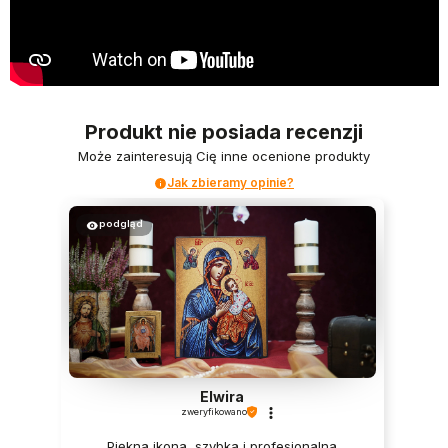
Produkt nie posiada recenzji
Może zainteresują Cię inne ocenione produkty
Jak zbieramy opinie?
podgląd
Elwira
zweryfikowano
Piękna ikona, szybka i profesjonalna