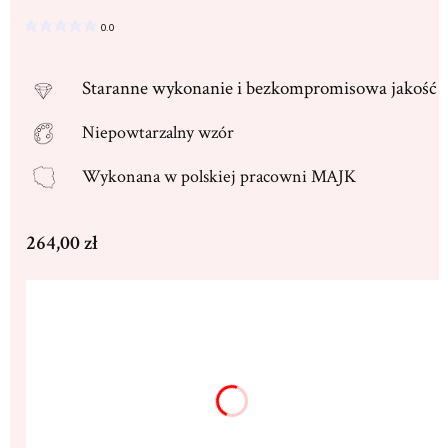
0.0
Staranne
wykonanie i bezkompromisowa jakość
Niepowtarzalny wzór
Wykonana w
polskiej pracowni MAJK
Cena
264,00 zł
Wybierz wariant produktu:
Poszczególne warianty mogą różnić się ceną
Dedykacja max. 250 znaków
(+16,00 zł)
Opcjonalne