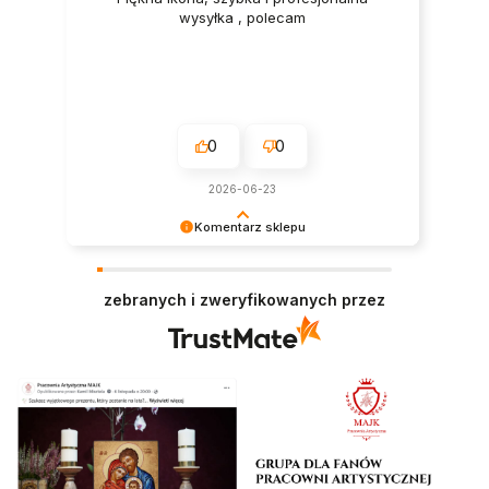
wysyłka , polecam
0
0
2026-06-23
Komentarz sklepu
To wspaniałe, że jesteś zadowolony z naszego
produktu! Stawiamy na jakość i jesteśmy dumni,
zebranych i zweryfikowanych przez
że spełniliśmy Twoje oczekiwania. Dziękujemy za
wybór naszego sklepu!