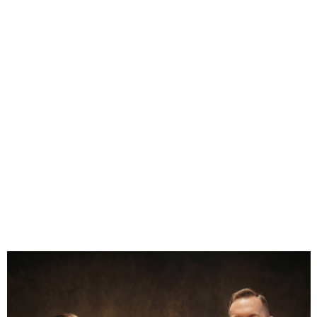
• Technika: unikalne nanoszenie wzoru + ręczne złocenie
• Opakowanie: skórzane etui + pudełko prezentowe
0.00
Liczba ocen: 0
Oceń i opisz