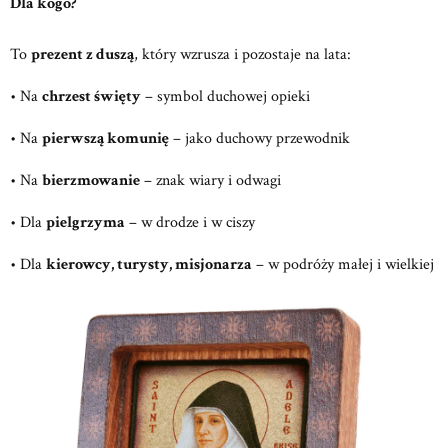
Dla kogo?
To
prezent z duszą
, który wzrusza i pozostaje na lata:
• Na
chrzest święty
– symbol duchowej opieki
• Na
pierwszą komunię
– jako duchowy przewodnik
• Na
bierzmowanie
– znak wiary i odwagi
• Dla
pielgrzyma
– w drodze i w ciszy
• Dla
kierowcy, turysty, misjonarza
– w podróży małej i wielkiej