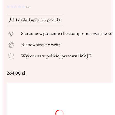
0.0
1
osoba kupiła ten produkt
Staranne
wykonanie i bezkompromisowa jakość
Niepowtarzalny wzór
Wykonana w
polskiej pracowni MAJK
Cena
264,00 zł
Wybierz wariant produktu:
Poszczególne warianty mogą różnić się ceną
Dedykacja max. 250 znaków
(+16,00 zł)
Opcjonalne