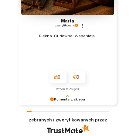
Marta
zweryfikowano
Piękna. Cudowna. Wspaniała.
0
0
w tym miesiącu
Komentarz sklepu
Cieszy nas Twoja miła opinia i zaufanie.
Jesteśmy wdzięczni za tak wspaniałych klientów
zebranych i zweryfikowanych przez
jak Ty. Z pozdrowieniami, obsługa sklepu.