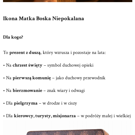
Ikona Matka Boska Niepokalana
Dla kogo?
To
prezent z duszą
, który wzrusza i pozostaje na lata:
• Na
chrzest święty
– symbol duchowej opieki
• Na
pierwszą komunię
– jako duchowy przewodnik
• Na
bierzmowanie
– znak wiary i odwagi
• Dla
pielgrzyma
– w drodze i w ciszy
• Dla
kierowcy, turysty, misjonarza
– w podróży małej i wielkiej