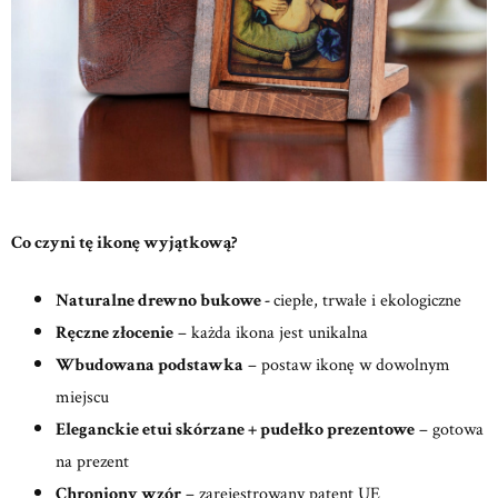
Co czyni tę ikonę wyjątkową?
Naturalne drewno bukowe -
ciepłe, trwałe i ekologiczne
Ręczne złocenie
– każda ikona jest unikalna
Wbudowana podstawka
– postaw ikonę w dowolnym
miejscu
Eleganckie etui skórzane + pudełko prezentowe
– gotowa
na prezent
Chroniony wzór
– zarejestrowany patent UE