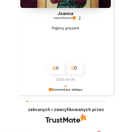
Joanna
zweryfikowano
Piękny prezent
0
0
2026-06-29
Komentarz sklepu
Jesteśmy niesamowicie zadowoleni, że nasz
produkt spełnił Twoje oczekiwania! Twój
zebranych i zweryfikowanych przez
entuzjazm jest dla nas ogromną nagrodą.
Dziękujemy i mamy nadzieję, że jeszcze do nas
wrócisz!