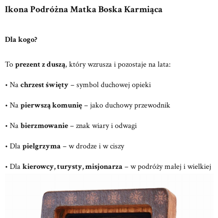
Ikona Podróżna Matka Boska Karmiąca
Dla kogo?
To
prezent z duszą
, który wzrusza i pozostaje na lata:
• Na
chrzest święty
– symbol duchowej opieki
• Na
pierwszą komunię
– jako duchowy przewodnik
• Na
bierzmowanie
– znak wiary i odwagi
• Dla
pielgrzyma
– w drodze i w ciszy
• Dla
kierowcy, turysty, misjonarza
– w podróży małej i wielkiej