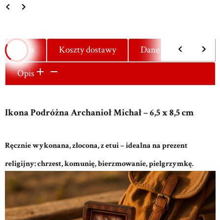
Opis
Koszty dostawy
Dane techniczne
Opis
Ikona Podróżna Archanioł Michał – 6,5 x 8,5 cm
Ręcznie wykonana, złocona, z etui – idealna na prezent
religijny: chrzest, komunię, bierzmowanie, pielgrzymkę.