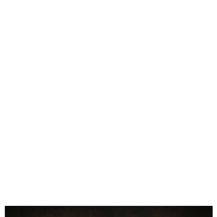
• Układ: pionowy
• Materiał: naturalne drewno bukowe
• Technika: unikalne nanoszenie wzoru + ręczne złocenie
• Opakowanie: skórzane etui + pudełko prezentowe
0.00
Liczba ocen: 0
Oceń i opisz