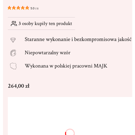
5.0
(
1
)
3
osoby kupiły ten produkt
Staranne
wykonanie i bezkompromisowa jakość
Niepowtarzalny wzór
Wykonana w
polskiej pracowni MAJK
Cena
264,00 zł
Wybierz wariant produktu:
Poszczególne warianty mogą różnić się ceną
Dedykacja max. 250 znaków
(+16,00 zł)
Opcjonalne