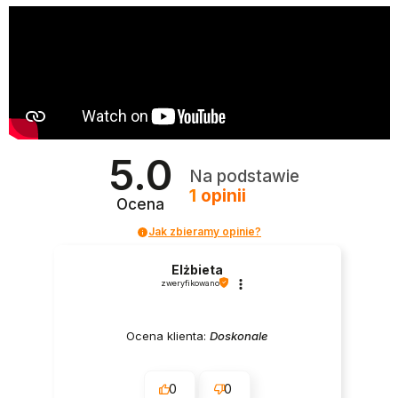
5.0
Na podstawie
1
opinii
Ocena
Jak zbieramy opinie?
Elżbieta
zweryfikowano
Ocena klienta:
Doskonale
0
0