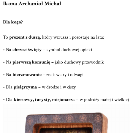
Ikona Archanioł Michał
Dla kogo?
To
prezent z duszą
, który wzrusza i pozostaje na lata:
• Na
chrzest święty
– symbol duchowej opieki
• Na
pierwszą komunię
– jako duchowy przewodnik
• Na
bierzmowanie
– znak wiary i odwagi
• Dla
pielgrzyma
– w drodze i w ciszy
• Dla
kierowcy, turysty, misjonarza
– w podróży małej i wielkiej