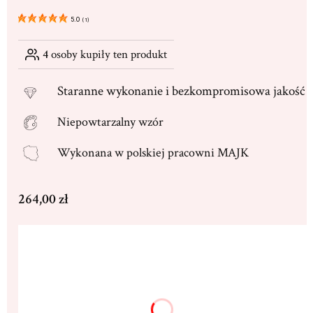
5.0
(
1
)
4
osoby kupiły ten produkt
Staranne
wykonanie i bezkompromisowa jakość
Niepowtarzalny wzór
Wykonana w
polskiej pracowni MAJK
Cena
264,00 zł
Wybierz wariant produktu:
Poszczególne warianty mogą różnić się ceną
Dedykacja max. 250 znaków
(+16,00 zł)
Opcjonalne