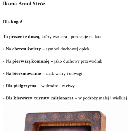
Ikona Anioł Stróż
Dla kogo?
To
prezent z duszą
, który wzrusza i pozostaje na lata:
• Na
chrzest święty
– symbol duchowej opieki
• Na
pierwszą komunię
– jako duchowy przewodnik
• Na
bierzmowanie
– znak wiary i odwagi
• Dla
pielgrzyma
– w drodze i w ciszy
• Dla
kierowcy, turysty, misjonarza
– w podróży małej i wielkiej