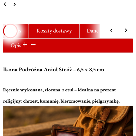
Opis
Koszty dostawy
Dane techniczne
Opis
Ikona Podróżna Anioł Stróż – 6,5 x 8,5 cm
Ręcznie wykonana, złocona, z etui – idealna na prezent
religijny: chrzest, komunię, bierzmowanie, pielgrzymkę.