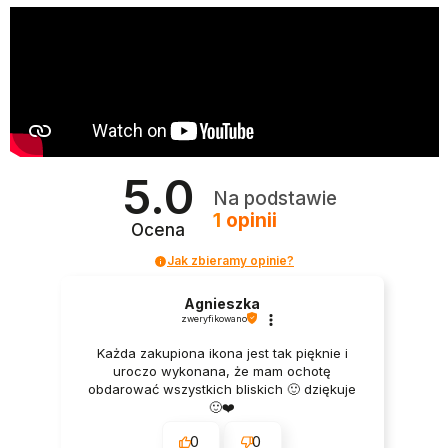
5.0
Na podstawie
1
opinii
Ocena
Jak zbieramy opinie?
Agnieszka
zweryfikowano
Każda zakupiona ikona jest tak pięknie i
uroczo wykonana, że mam ochotę
obdarować wszystkich bliskich 🙂 dziękuje
🙂❤️
0
0