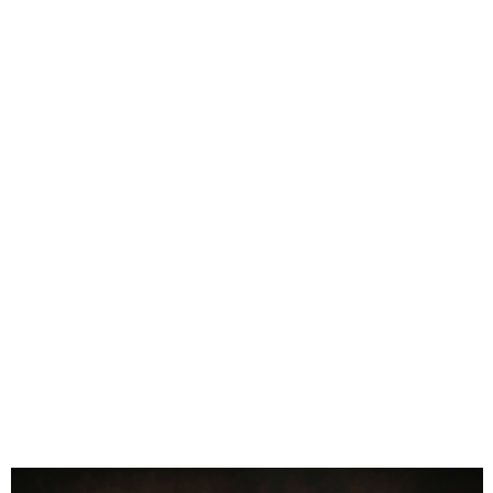
• Układ: pionowy
• Materiał: naturalne drewno bukowe
• Technika: unikalne nanoszenie wzoru + ręczne złocenie
• Opakowanie: skórzane etui + pudełko prezentowe
0.00
Liczba ocen: 0
Oceń i opisz