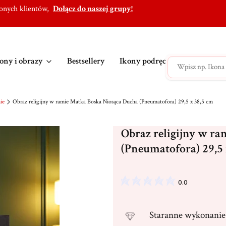
lonych klientów,
Dołącz do naszej grupy!
ony i obrazy
Bestsellery
Ikony podręczne
Ikony po
ie
Obraz religijny w ramie Matka Boska Niosąca Ducha (Pneumatofora) 29,5 x 38,5 cm
Obraz religijny w r
(Pneumatofora) 29,5 
0.0
Staranne
wykonanie 