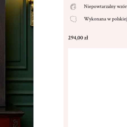
Niepowtarzalny wzór
Wykonana w
polski
Cena
294,00 zł
Wybierz wariant produktu
Poszczególne warianty mogą ró
*
Rozmiar
29,5x38,5cm
36,5x48,5c
Dedykacja max. 300 znaków
(+