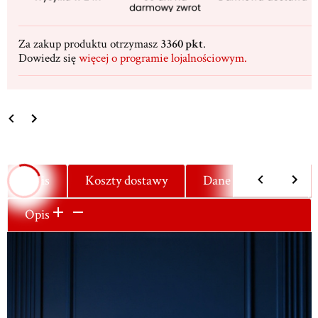
Za zakup produktu otrzymasz
3360 pkt
.
Dowiedz się
więcej o programie lojalnościowym.
Opis
Koszty dostawy
Dane techniczne
Opis