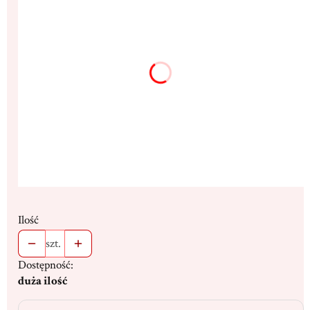
*
Rozmiar
31,5x40,5cm
38,5x50,5cm
(+269,00 zł)
Dedykacja max. 300 znaków
(+16,00 zł)
Opcjonalne
Ilość
szt.
Dostępność:
duża ilość