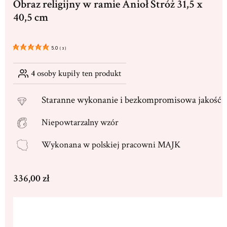
Obraz religijny w ramie Anioł Stróż 31,5 x
40,5 cm
5.0
(
3
)
4
osoby kupiły ten produkt
Staranne
wykonanie i bezkompromisowa jakość
Niepowtarzalny wzór
Wykonana w
polskiej pracowni MAJK
Cena
336,00 zł
Wybierz wariant produktu:
Poszczególne warianty mogą różnić się ceną