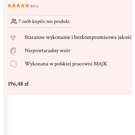
5.0
(
1
)
7
osób kupiło ten produkt
Staranne
wykonanie i bezkompromisowa jakość
Niepowtarzalny wzór
Wykonana w
polskiej pracowni MAJK
Cena
196,48 zł
Wybierz wariant produktu:
Poszczególne warianty mogą różnić się ceną
*
Rozmiar