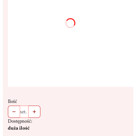
13x17cm
18x23cm
(+107,00 zł)
25x33cm
(+294,00 zł)
Dedykacja max. 300 znaków
(+16,00 zł)
Opcjonalne
Stojak
(+19,00 zł)
Opcjonalne
Ilość
szt.
Dostępność:
duża ilość