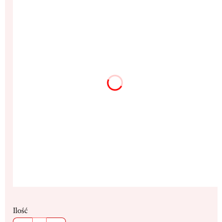
Poszczególne warianty mogą różnić się ceną
*
Rozmiar
13x17cm
18x23cm
(+63,00 zł)
25x32cm
(+200,00 zł)
Dedykacja max. 300 znaków
(+16,00 zł)
Opcjonalne
Stojak
(+19,00 zł)
Opcjonalne
Ilość