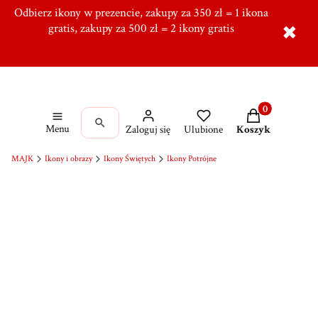
Odbierz ikony w prezencie, zakupy za 350 zł = 1 ikona
Tworzymy od ponad 10 lat w Ręcznie, Ponad 5000
zadowolonych klientów,
gratis, zakupy za 500 zł = 2 ikony gratis
Dołącz do naszej grupy!
✖
Produkty w kos
Menu
Zaloguj się
Ulubione
Koszyk
MAJK
Ikony i obrazy
Ikony Świętych
Ikony Potrójne