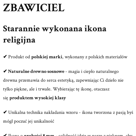
ZBAWICIEL
Starannie wykonana ikona
religijna
✔
Produkt od
polskiej marki
, wykonany z polskich materiałów
✔ Naturalne drewno sosnowe
- magia i ciepło naturalnego
drewna przemawia do serca estetyką, zapewniając Ci dzieło nie
tylko piękne, ale i trwałe. Wybierając tę ikonę, otaczasz
się
produktem wysokiej klasy
✔
Unikalna technika nakładania wzoru - ikona tworzona z pasją byś
mógł poczuć jej unikalność
✔
Ikona o
grubości 8 mm
- solidność idzie w parze z pięknem, aby