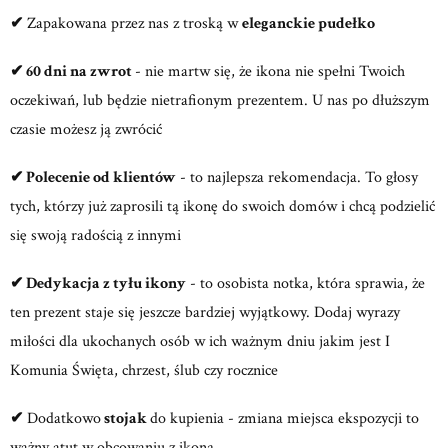
✔
Zapakowana przez nas z troską w
eleganckie pudełko
✔ 60 dni na zwrot
- nie martw się, że ikona nie spełni Twoich
oczekiwań, lub będzie nietrafionym prezentem. U nas po dłuższym
czasie możesz ją zwrócić
✔ Polecenie od klientów
- to najlepsza rekomendacja. To głosy
tych, którzy już zaprosili tą ikonę do swoich domów i chcą podzielić
się swoją radością z innymi
✔ Dedykacja z tyłu ikony
- to osobista notka, która sprawia, że
ten prezent staje się jeszcze bardziej wyjątkowy. Dodaj wyrazy
miłości dla ukochanych osób w ich ważnym dniu jakim jest I
Komunia Święta, chrzest, ślub czy rocznice
✔
Dodatkowo
stojak
do kupienia - zmiana miejsca ekspozycji to
ważny atut w obcowaniu z ikoną