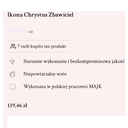
Ikona Chrystus Zbawiciel
0.0
7
osób kupiło ten produkt
Staranne
wykonanie i bezkompromisowa jakość
Niepowtarzalny wzór
Wykonana w
polskiej pracowni MAJK
Cena
139,46 zł
Wybierz wariant produktu: