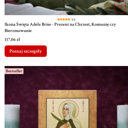
5.0
Ikona Święta Adele Brise - Prezent na Chrzest, Komunię czy
Bierzmowanie
Cena
117,06 zł
Poznaj szczegóły
Bestseller