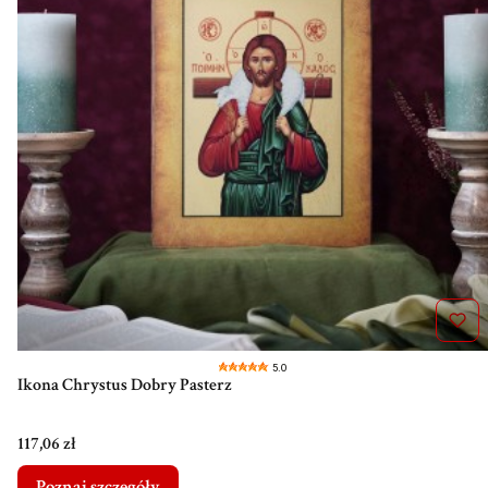
5.0
Ikona Chrystus Dobry Pasterz
Cena
117,06 zł
Poznaj szczegóły