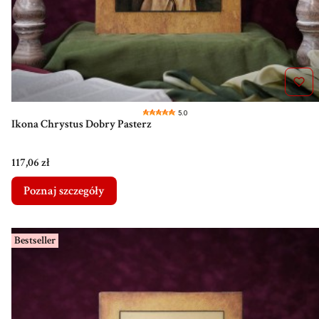
5.0
Ikona Chrystus Dobry Pasterz
Cena
117,06 zł
Poznaj szczegóły
Bestseller