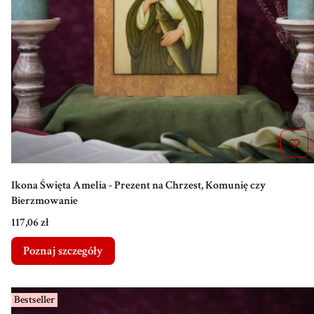
Ikona Święta Amelia - Prezent na Chrzest, Komunię czy
Bierzmowanie
Cena
117,06 zł
Poznaj szczegóły
Bestseller