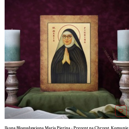
Ikona Błogosławiona Maria Pierina - Prezent na Chrzest, Komunię