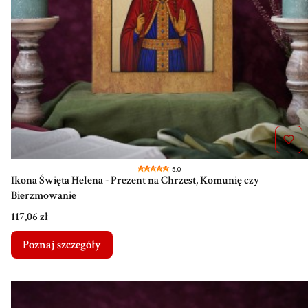
5.0
Ikona Święta Helena - Prezent na Chrzest, Komunię czy
Bierzmowanie
Cena
117,06 zł
Poznaj szczegóły