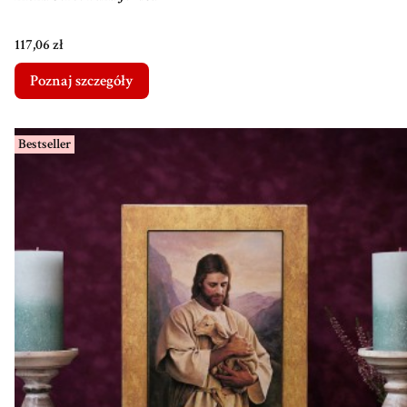
Cena
117,06 zł
Poznaj szczegóły
Bestseller