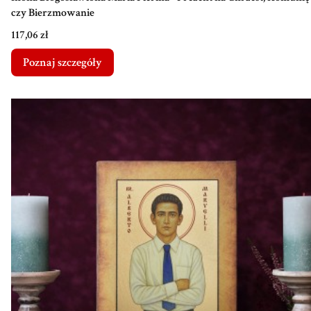
czy Bierzmowanie
Cena
117,06 zł
Poznaj szczegóły