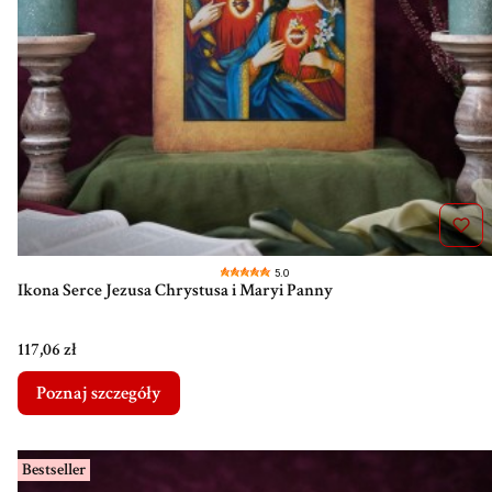
5.0
Ikona Serce Jezusa Chrystusa i Maryi Panny
Cena
117,06 zł
Poznaj szczegóły
Bestseller