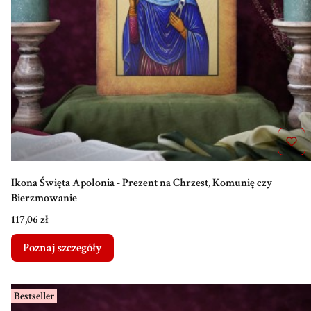
Ikona Święta Apolonia - Prezent na Chrzest, Komunię czy
Bierzmowanie
Cena
117,06 zł
Poznaj szczegóły
Bestseller