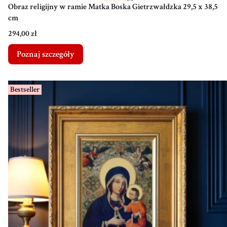
Obraz religijny w ramie Matka Boska Gietrzwałdzka 29,5 x 38,5
cm
Cena
294,00 zł
Poznaj szczegóły
Bestseller