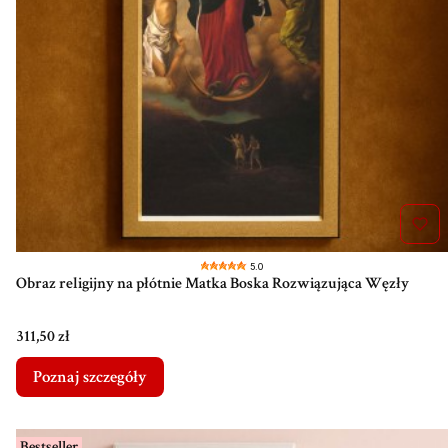
5.0
Obraz religijny na płótnie Matka Boska Rozwiązująca Węzły
Cena
311,50 zł
Poznaj szczegóły
Bestseller