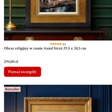
5.0
Obraz religijny w ramie Anioł Stróż 29,5 x 38,5 cm
Cena
294,00 zł
Poznaj szczegóły
Bestseller