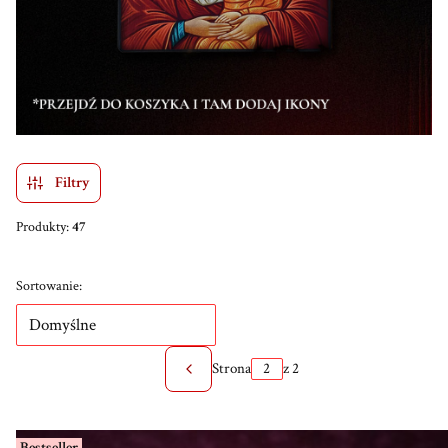
Filtry
Produkty:
47
Lista produktów
Sortowanie:
Domyślne
Strona
z 2
Poprzednie produkty
Bestseller