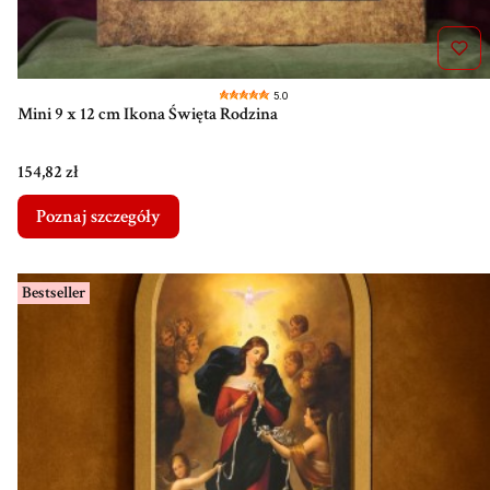
5.0
Mini 9 x 12 cm Ikona Święta Rodzina
Cena
154,82 zł
Poznaj szczegóły
Bestseller