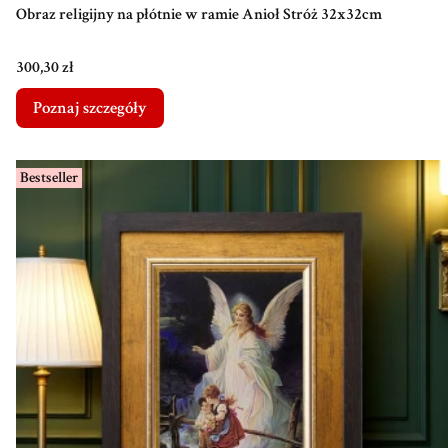
Obraz religijny na płótnie w ramie Anioł Stróż 32x32cm
Cena
300,30 zł
Poznaj szczegóły
Bestseller