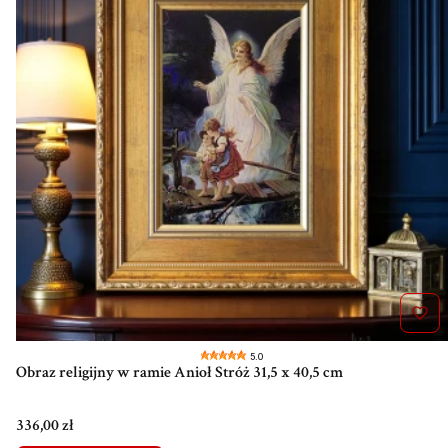
5.0
Obraz religijny w ramie Anioł Stróż 31,5 x 40,5 cm
Cena
336,00 zł