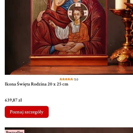
5.0
Ikona Święta Rodzina 20 x 25 cm
Cena
639,87 zł
Poznaj szczegóły
Bestseller