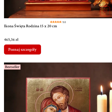
5.0
Ikona Święta Rodzina 15 x 20 cm
Cena
465,36 zł
Poznaj szczegóły
Bestseller