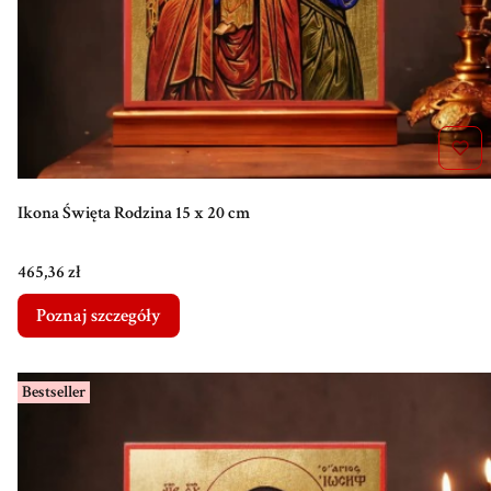
Ikona Święta Rodzina 15 x 20 cm
Cena
465,36 zł
Poznaj szczegóły
Bestseller