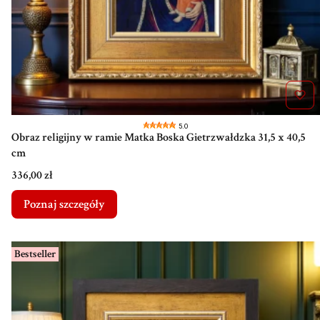
5.0
Obraz religijny w ramie Matka Boska Gietrzwałdzka 31,5 x 40,5
cm
Cena
336,00 zł
Poznaj szczegóły
Bestseller