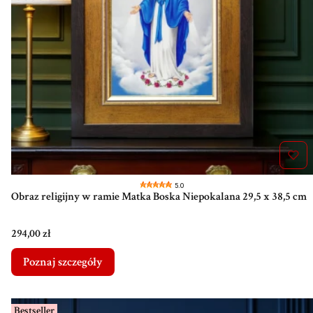
5.0
Obraz religijny w ramie Matka Boska Niepokalana 29,5 x 38,5 cm
Cena
294,00 zł
Poznaj szczegóły
Bestseller