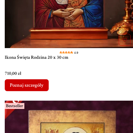
4.9
Ikona Święta Rodzina 20 x 30 cm
Cena
710,00 zł
Poznaj szczegóły
Bestseller