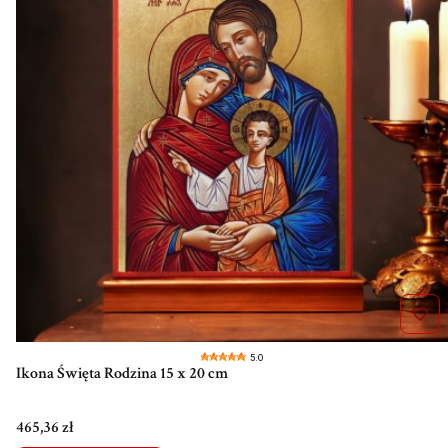
5.0
Ikona Święta Rodzina 15 x 20 cm
Cena
465,36 zł