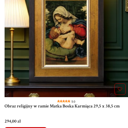
5.0
Obraz religijny w ramie Matka Boska Karmiąca 29,5 x 38,5 cm
Cena
294,00 zł