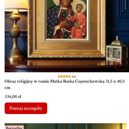
5.0
Obraz religijny w ramie Matka Boska Częstochowska 31,5 x 40,5
cm
Cena
336,00 zł
Poznaj szczegóły
Bestseller