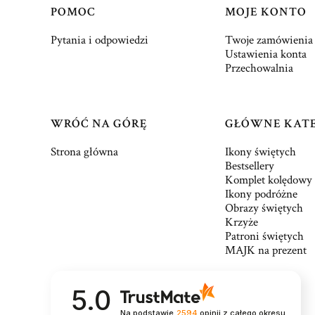
Linki w stopce
POMOC
MOJE KONTO
Pytania i odpowiedzi
Twoje zamówienia
Ustawienia konta
Przechowalnia
WRÓĆ NA GÓRĘ
GŁÓWNE KAT
Strona główna
Ikony świętych
Bestsellery
Komplet kolędowy
Ikony podróżne
Obrazy świętych
Krzyże
Patroni świętych
MAJK na prezent
5.0
Na podstawie
2594
opinii
z całego okresu