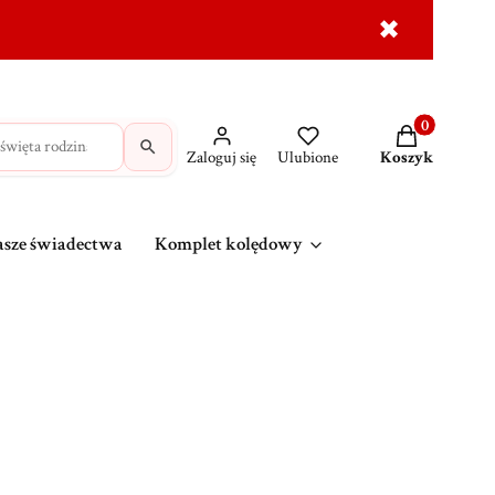
✖
dróżne
Krzyże
MAJK na prezent
Wasze świadec
Produkty w ko
Zaloguj się
Ulubione
Koszyk
sze świadectwa
Komplet kolędowy