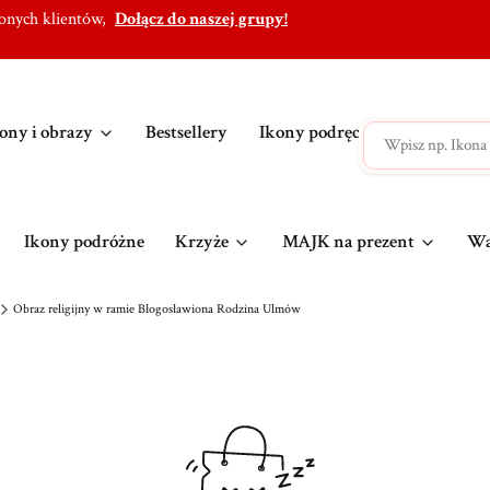
lonych klientów,
Dołącz do naszej grupy!
ony i obrazy
Bestsellery
Ikony podręczne
Ikony po
Ikony podróżne
Krzyże
MAJK na prezent
Wa
Obraz religijny w ramie Błogosławiona Rodzina Ulmów