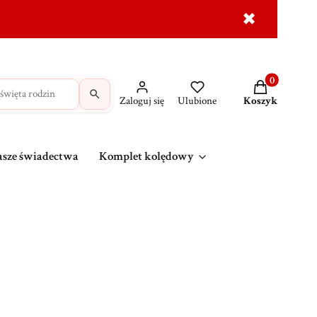
✖
dróżne
Krzyże
MAJK na prezent
Wasze świadec
Produkty w ko
Zaloguj się
Ulubione
Koszyk
sze świadectwa
Komplet kolędowy