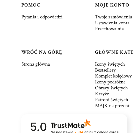
Linki w stopce
POMOC
MOJE KONTO
Pytania i odpowiedzi
Twoje zamówienia
Ustawienia konta
Przechowalnia
WRÓĆ NA GÓRĘ
GŁÓWNE KAT
Strona główna
Ikony świętych
Bestsellery
Komplet kolędowy
Ikony podróżne
Obrazy świętych
Krzyże
Patroni świętych
MAJK na prezent
5.0
Na podstawie
2594
opinii
z całego okresu