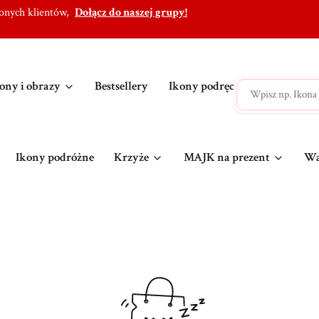
lonych klientów,
Dołącz do naszej grupy!
ony i obrazy
Bestsellery
Ikony podręczne
Ikony po
Ikony podróżne
Krzyże
MAJK na prezent
Wa