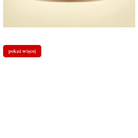
pokaż więcej
Cena dostawy
Dostawa
od
Koszty
dotyczy tego
0,00 zł
-
produktu (w
dostawy
Paczkomat
wybranym
24/7 (Polska)
wybranego
wariancie - jeśli
Przewidywany
produktu
dotyczy). Może
czas dostawy: 1
się ona zmienić po
dzień
dodaniu innych
produktów do
koszyka.