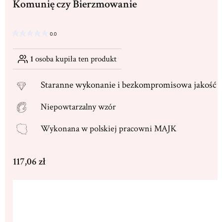
Komunię czy Bierzmowanie
0.0
1
osoba kupiła ten produkt
Staranne
wykonanie i bezkompromisowa jakość
Niepowtarzalny wzór
Wykonana w
polskiej pracowni MAJK
Cena
117,06 zł
Wybierz wariant produktu:
Poszczególne warianty mogą różnić się ceną