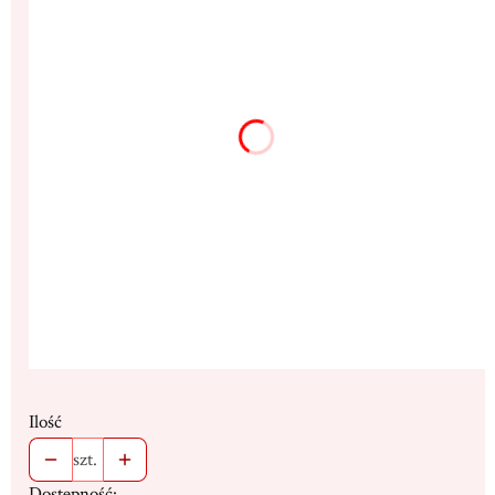
*
Rozmiar
9x12cm
13x17cm
(+42,00 zł)
18x23cm
(+110,00 zł)
25x32cm
(+285,00 zł)
32x43cm
(+610,00 zł)
Dedykacja max. 300 znaków
(+16,00 zł)
Opcjonalne
Stojak
(+19,00 zł)
Opcjonalne
Ilość
szt.
Dostępność: