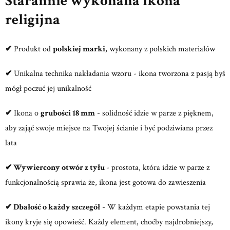
Starannie wykonana ikona
religijna
✔
Produkt od
polskiej marki
, wykonany z polskich materiałów
✔
Unikalna technika nakładania wzoru - ikona tworzona z pasją byś
mógł poczuć jej unikalność
✔
Ikona o
grubości 18 mm
- solidność idzie w parze z pięknem,
aby zająć swoje miejsce na Twojej ścianie i być podziwiana przez
lata
✔
Wywiercony otwór z tyłu
- prostota, która idzie w parze z
funkcjonalnością sprawia że, ikona jest gotowa do zawieszenia
✔
Dbałość o każdy szczegół
- W każdym etapie powstania tej
ikony kryje się opowieść. Każdy element, choćby najdrobniejszy,