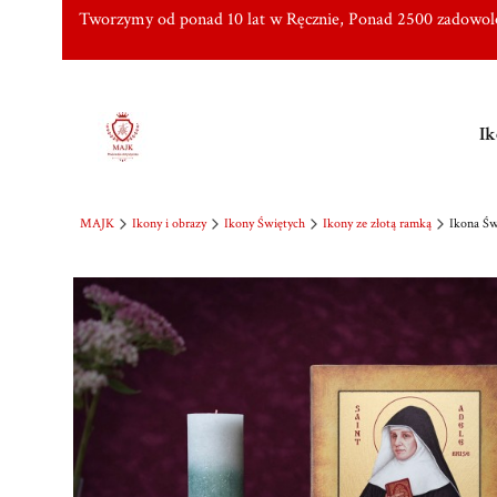
Tworzymy od ponad 10 lat w Ręcznie, Ponad 2500 zadowo
Ik
MAJK
Ikony i obrazy
Ikony Świętych
Ikony ze złotą ramką
Ikona Św