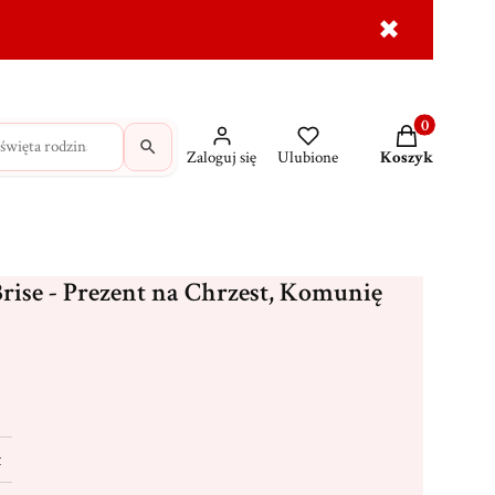
✖
dróżne
Krzyże
MAJK na prezent
Wasze świadec
Produkty w ko
Zaloguj się
Ulubione
Koszyk
rise - Prezent na Chrzest, Komunię
t