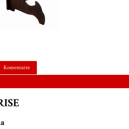
Komentarze
RISE
na