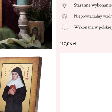
Staranne
wykonanie 
Niepowtarzalny wzór
Wykonana w
polski
Cena
117,06 zł
Wybierz wariant produktu
Poszczególne warianty mogą ró
*
Rozmiar
9x12cm
13x17cm
(+42,00 
32x43cm
(+610,00 zł)