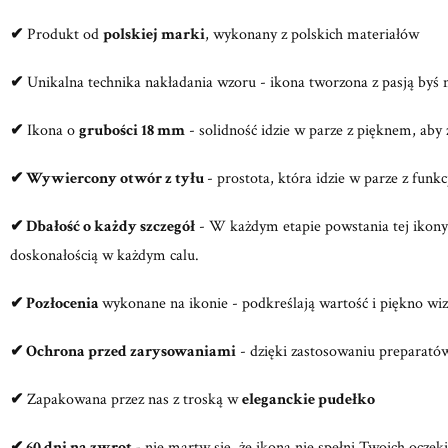
✔
Produkt od
polskiej marki
, wykonany z polskich materiałów
✔
Unikalna technika nakładania wzoru - ikona tworzona z pasją byś m
✔
Ikona o
grubości 18 mm
- solidność idzie w parze z pięknem, aby 
✔
Wywiercony otwór z tyłu
- prostota, która idzie w parze z funk
✔
Dbałość o każdy szczegół
- W każdym etapie powstania tej ikony k
doskonałością w każdym calu.
✔
Pozłocenia
wykonane na ikonie - podkreślają wartość i piękno wiz
✔
Ochrona przed zarysowaniami
- dzięki zastosowaniu preparatów
✔
Zapakowana przez nas z troską w
eleganckie pudełko
✔ 60 dni na zwrot
- nie martw się, że ikona nie spełni Twoich ocze