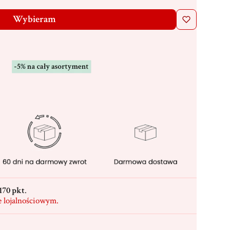
Wybieram
170 pkt
.
e lojalnościowym.