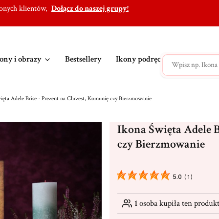
lonych klientów,
Dołącz do naszej grupy!
ony i obrazy
Bestsellery
Ikony podręczne
Ikony po
ięta Adele Brise - Prezent na Chrzest, Komunię czy Bierzmowanie
Ikona Święta Adele B
czy Bierzmowanie
5.0
(
1
)
1
osoba kupiła ten produk