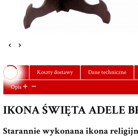
Opis
Koszty dostawy
Dane techniczne
Opis
IKONA ŚWIĘTA ADELE B
Starannie wykonana ikona religij