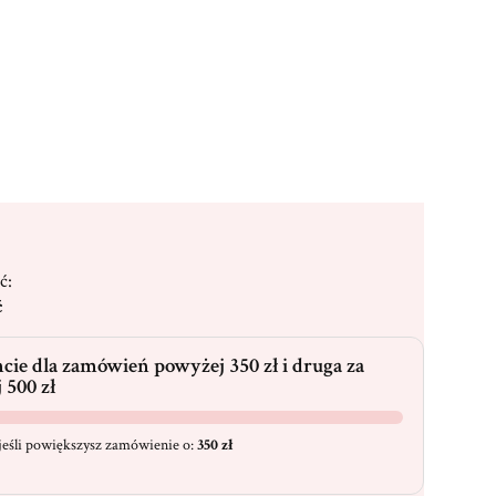
16,00 zł)
Opcjonalne
ć:
ć
cie dla zamówień powyżej 350 zł i druga za
 500 zł
eśli powiększysz zamówienie o:
350 zł