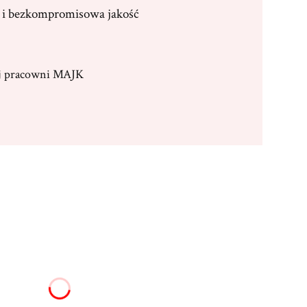
i bezkompromisowa jakość
ej pracowni MAJK
:
żnić się ceną
zł)
18x23cm
(+110,00 zł)
25x32cm
(+285,00 zł)