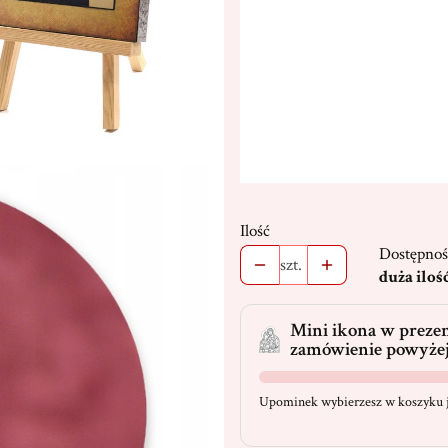
Dedykacja max. 300 znaków
(+
Stojak
(+19,00 zł)
Opcjonalne
Ilość
Dostępnoś
szt.
duża iloś
Mini ikona w prezen
zamówienie powyżej
Upominek wybierzesz w koszyku j