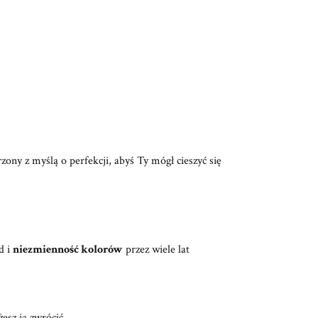
ony z myślą o perfekcji, abyś Ty mógł cieszyć się
d i
niezmienność kolorów
przez wiele lat
esz ją zwrócić