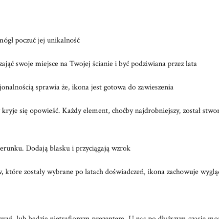
ógł poczuć jej unikalność
zająć swoje miejsce na Twojej ścianie i być podziwiana przez lata
cjonalnością sprawia że, ikona jest gotowa do zawieszenia
ryje się opowieść. Każdy element, choćby najdrobniejszy, został stworz
erunku. Dodają blasku i przyciągają wzrok
, które zostały wybrane po latach doświadczeń, ikona zachowuje wyglą
kiwań, lub będzie nietrafionym prezentem. U nas po dłuższym czasie moż