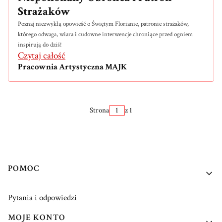
Strażaków
Poznaj niezwykłą opowieść o Świętym Florianie, patronie strażaków,
którego odwaga, wiara i cudowne interwencje chroniące przed ogniem
inspirują do dziś!
Czytaj całość
Pracownia Artystyczna MAJK
Strona
z 1
Linki w stopce
POMOC
Pytania i odpowiedzi
MOJE KONTO