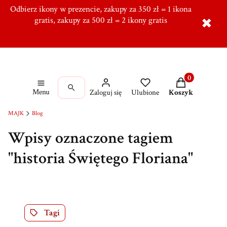
Odbierz ikony w prezencie, zakupy za 350 zł = 1 ikona
Tworzymy od ponad 10 lat w Ręcznie, Ponad 5000
zadowolonych klientów,
gratis, zakupy za 500 zł = 2 ikony gratis
Dołącz do naszej grupy!
✖
Produkty w kos
Menu
Zaloguj się
Ulubione
Koszyk
MAJK
Blog
Wpisy oznaczone tagiem
"historia Świętego Floriana"
Tagi